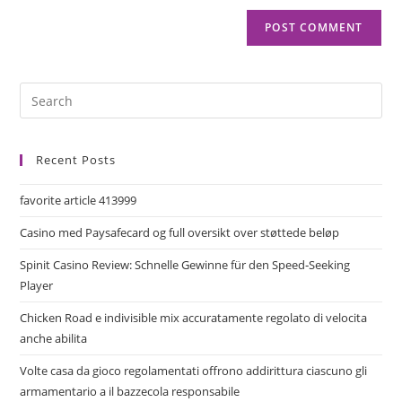
Recent Posts
favorite article 413999
Casino med Paysafecard og full oversikt over støttede beløp
Spinit Casino Review: Schnelle Gewinne für den Speed‑Seeking
Player
Chicken Road e indivisible mix accuratamente regolato di velocita
anche abilita
Volte casa da gioco regolamentati offrono addirittura ciascuno gli
armamentario a il bazzecola responsabile