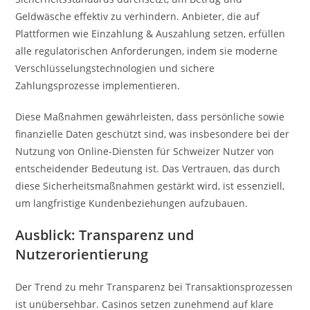
Geldwäsche effektiv zu verhindern. Anbieter, die auf
Plattformen wie Einzahlung & Auszahlung setzen, erfüllen
alle regulatorischen Anforderungen, indem sie moderne
Verschlüsselungstechnologien und sichere
Zahlungsprozesse implementieren.
Diese Maßnahmen gewährleisten, dass persönliche sowie
finanzielle Daten geschützt sind, was insbesondere bei der
Nutzung von Online-Diensten für Schweizer Nutzer von
entscheidender Bedeutung ist. Das Vertrauen, das durch
diese Sicherheitsmaßnahmen gestärkt wird, ist essenziell,
um langfristige Kundenbeziehungen aufzubauen.
Ausblick: Transparenz und
Nutzerorientierung
Der Trend zu mehr Transparenz bei Transaktionsprozessen
ist unübersehbar. Casinos setzen zunehmend auf klare