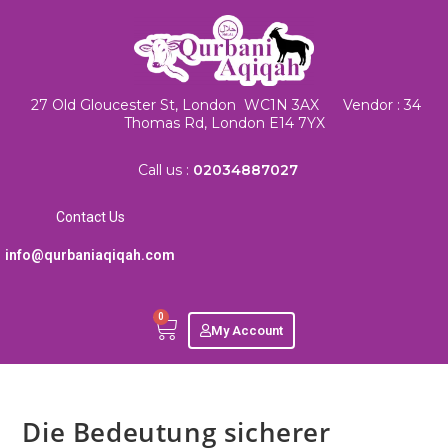
27 Old Gloucester St, London WC1N 3AX Vendor : 34
Thomas Rd, London E14 7YX
Call us :
02034887027
Contact Us
info@qurbaniaqiqah.com
0
My Account
Die Bedeutung sicherer