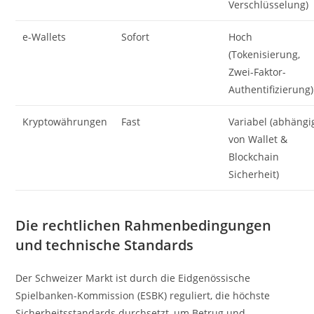
Verschlüsselung)
e-Wallets
Sofort
Hoch
(Tokenisierung,
Zwei-Faktor-
Authentifizierung)
Kryptowährungen
Fast
Variabel (abhängi
von Wallet &
Blockchain
Sicherheit)
Die rechtlichen Rahmenbedingungen
und technische Standards
Der Schweizer Markt ist durch die Eidgenössische
Spielbanken-Kommission (ESBK) reguliert, die höchste
Sicherheitsstandards durchsetzt, um Betrug und