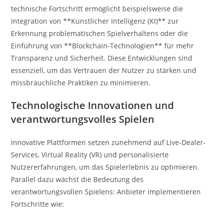
technische Fortschritt ermöglicht beispielsweise die
Integration von **Künstlicher Intelligenz (KI)** zur
Erkennung problematischen Spielverhaltens oder die
Einführung von **Blockchain-Technologien** für mehr
Transparenz und Sicherheit. Diese Entwicklungen sind
essenziell, um das Vertrauen der Nutzer zu stärken und
missbräuchliche Praktiken zu minimieren.
Technologische Innovationen und
verantwortungsvolles Spielen
Innovative Plattformen setzen zunehmend auf Live-Dealer-
Services, Virtual Reality (VR) und personalisierte
Nutzererfahrungen, um das Spielerlebnis zu optimieren.
Parallel dazu wächst die Bedeutung des
verantwortungsvollen Spielens: Anbieter implementieren
Fortschritte wie: