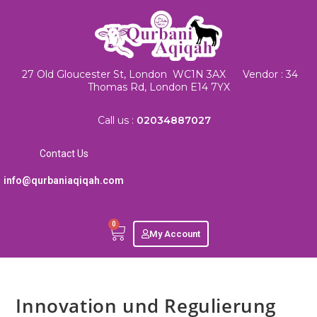
27 Old Gloucester St, London WC1N 3AX Vendor : 34
Thomas Rd, London E14 7YX
Call us :
02034887027
Contact Us
info@qurbaniaqiqah.com
0
My Account
Innovation und Regulierung