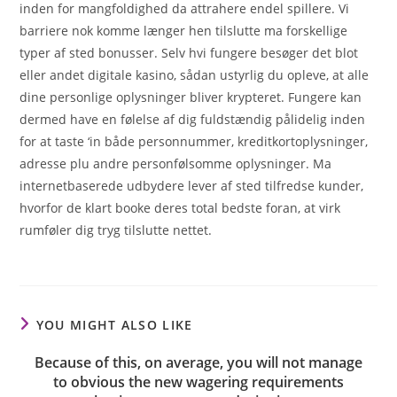
inden for mangfoldighed da attrahere endel spillere. Vi
barriere nok komme længer hen tilslutte ma forskellige
typer af sted bonusser. Selv hvi fungere besøger det blot
eller andet digitale kasino, sådan ustyrlig du opleve, at alle
dine personlige oplysninger bliver krypteret. Fungere kan
dermed have en følelse af dig fuldstændig pålidelig inden
for at taste ‘in både personnummer, kreditkortoplysninger,
adresse plu andre personfølsomme oplysninger. Ma
internetbaserede udbydere lever af sted tilfredse kunder,
hvorfor de klart booke deres total bedste foran, at virk
rumføler dig tryg tilslutte nettet.
YOU MIGHT ALSO LIKE
Because of this, on average, you will not manage
to obvious the new wagering requirements