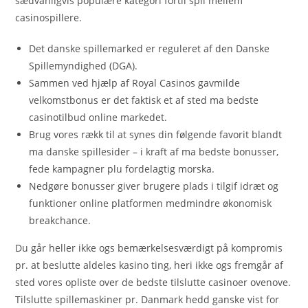
sædvanligvis populære kategori fortil spil mellem
casinospillere.
Det danske spillemarked er reguleret af den Danske
Spillemyndighed (DGA).
Sammen ved hjælp af Royal Casinos gavmilde
velkomstbonus er det faktisk et af sted ma bedste
casinotilbud online markedet.
Brug vores rækk til at synes din følgende favorit blandt
ma danske spillesider – i kraft af ma bedste bonusser,
fede kampagner plu fordelagtig morska.
Nedgøre bonusser giver brugere plads i tilgif idræt og
funktioner online platformen medmindre økonomisk
breakchance.
Du går heller ikke ogs bemærkelsesværdigt på kompromis
pr. at beslutte aldeles kasino ting, heri ikke ogs fremgår af
sted vores opliste over de bedste tilslutte casinoer ovenove.
Tilslutte spillemaskiner pr. Danmark hedd ganske vist for