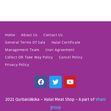
Home
About Us
Contact Us
General Terms Of Sale
Halal Certificate
Management Team
User Agreement
Collect OR Take Way Policy
Cancel Policy
Privacy Policy
2021 QurbaniAkika – Halal Meat Shop – A part of
Vhani
group