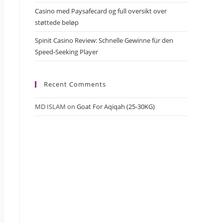
Casino med Paysafecard og full oversikt over
støttede beløp
Spinit Casino Review: Schnelle Gewinne für den
Speed‑Seeking Player
Recent Comments
MD ISLAM
on
Goat For Aqiqah (25-30KG)