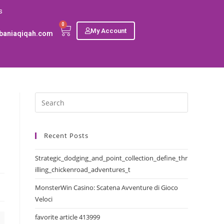
s
0
My Account
baniaqiqah.com
Recent Posts
Strategic_dodging_and_point_collection_define_thr
illing_chickenroad_adventures_t
MonsterWin Casino: Scatena Avventure di Gioco
Veloci
favorite article 413999