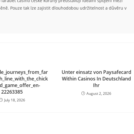
larabet casino české koruny představují ideální spojení mezi
ně. Pouze tak lze zajistit dlouhodobou udržitelnost a důvěru v
e_journeys_from_far
Unter einsatz von Paysafecard
h_line_with_the_chick
Within Casinos In Deutschland
d_game_offer_en-
Ihr
22263385
August 2, 2026
July 18, 2026