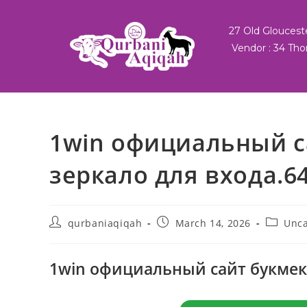
27 Old Glouces
Vendor : 34 Tho
1win официальный с
зеркало для входа.6
qurbaniaqiqah
March 14, 2026
Unca
1win официальный сайт букмек