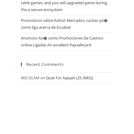
table games, and you will upgraded game during
the a secure ecosystem
Pronosticos sobre futbol: Mercados, cuotas asi�
como liga acerca de Ecuabet
Anuncios Asi� como Promociones De Casinos
online Ligadas An excellent Paysafecard
Recent Comments
MD ISLAM
on
Goat For Aqiqah (25-30KG)