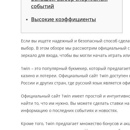
событий
Высокие коэффициенты
Если вы ищете надежный и безопасный способ сделать
выбор. В этом обзоре мы рассмотрим официальный са
зеркало для входа, чтобы вы могли начать играть ил
1win – это популярный букмекер, который предлагает
казино и лотереи. Официальный сайт 1win доступен н
России и других стран, где русский язык является о
Официальный сайт 1win имеет простой и интуитивно
найти то, что им нужно. Вы можете сделать ставки на
информацию о последних событиях и новостях.
Кроме того, 1win предлагает множество бонусов и ак