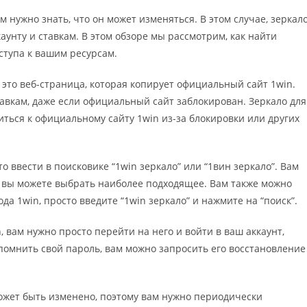
 нужно знать, что он может изменяться. В этом случае, зеркал
аунту и ставкам. В этом обзоре мы рассмотрим, как найти
оступа к вашим ресурсам.
– это веб-страница, которая копирует официальный сайт 1win.
тавкам, даже если официальный сайт заблокирован. Зеркало для
иться к официальному сайту 1win из-за блокировки или других
о ввести в поисковике “1win зеркало” или “1вин зеркало”. Вам
х вы можете выбрать наиболее подходящее. Вам также можно
да 1win, просто введите “1win зеркало” и нажмите на “поиск”.
, вам нужно просто перейти на него и войти в ваш аккаунт,
спомнить свой пароль, вам можно запросить его восстановление
может быть изменено, поэтому вам нужно периодически