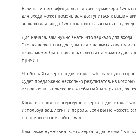
Если вы ищете официальный сайт букмекера 1win, вам
для входа может помочь вам доступиться к вашим акк
зеркало для входа 1win и как использовать его для д
Для начала, вам нужно знать, что зеркало для входа 
Это позволяет вам доступиться к вашим аккаунту и с
входа может быть полезно, если вы не можете доступ
причин.
Чтобы найти зеркало для входа 1win, вам нужно прост
будет предложено несколько результатов, из которы
использовать поисковик, чтобы найти зеркало для вхо
Когда вы найдете подходящее зеркало для входа 1win
используя ваш логин и пароль. Если вы не можете в
на официальном сайте 1win.
Вам также нужно знать, что зеркало для входа 1win 