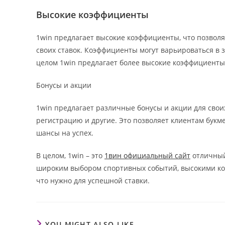
Высокие коэффициенты
1win предлагает высокие коэффициенты, что позвол
своих ставок. Коэффициенты могут варьироваться в з
целом 1win предлагает более высокие коэффициенты,
Бонусы и акции
1win предлагает различные бонусы и акции для свои
регистрацию и другие. Это позволяет клиентам бук
шансы на успех.
В целом, 1win – это
1вин официальный сайт
отличный 
широким выбором спортивных событий, высокими ко
что нужно для успешной ставки.
YOU MIGHT ALSO LIKE