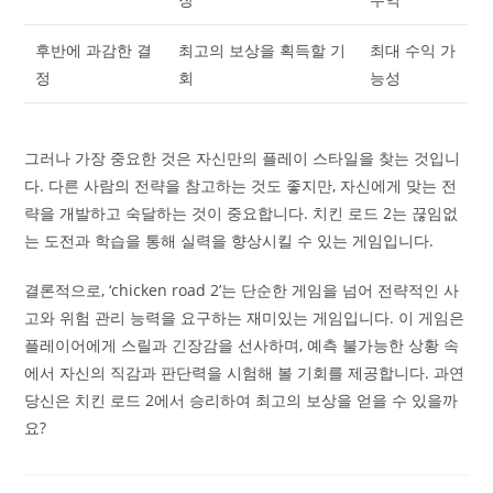
후반에 과감한 결
최고의 보상을 획득할 기
최대 수익 가
정
회
능성
그러나 가장 중요한 것은 자신만의 플레이 스타일을 찾는 것입니
다. 다른 사람의 전략을 참고하는 것도 좋지만, 자신에게 맞는 전
략을 개발하고 숙달하는 것이 중요합니다. 치킨 로드 2는 끊임없
는 도전과 학습을 통해 실력을 향상시킬 수 있는 게임입니다.
결론적으로, ‘chicken road 2’는 단순한 게임을 넘어 전략적인 사
고와 위험 관리 능력을 요구하는 재미있는 게임입니다. 이 게임은
플레이어에게 스릴과 긴장감을 선사하며, 예측 불가능한 상황 속
에서 자신의 직감과 판단력을 시험해 볼 기회를 제공합니다. 과연
당신은 치킨 로드 2에서 승리하여 최고의 보상을 얻을 수 있을까
요?