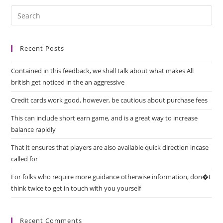
Recent Posts
Contained in this feedback, we shall talk about what makes All
british get noticed in the an aggressive
Credit cards work good, however, be cautious about purchase fees
This can include short earn game, and is a great way to increase
balance rapidly
That it ensures that players are also available quick direction incase
called for
For folks who require more guidance otherwise information, don�t
think twice to get in touch with you yourself
Recent Comments