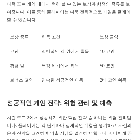
다음 표는 게임 내에서 흔히 볼 수 있는 보상과 함정의 종류를 보
여줍니다. 이를 통해 플레이어는 더욱 전략적으로 게임을 플레이
할 수 있습니다.
보상 종류
획득 조건
보상 금액
코인
일반적인 길 위에서 획득
10 코인
황금 알
특정 위치에서 획득
50 코인
보너스 코인
연속된 성공적인 이동
2배 코인 획득
성공적인 게임 전략: 위험 관리 및 예측
치킨 로드 2에서 성공하기 위한 핵심 전략 중 하나는 위험 관리입
니다. 플레이어는 각 단계마다 잠재적인 위험을 평가하고, 자신의
운과 전략을 고려하여 멈출 시점을 결정해야 합니다. 지나치게 공