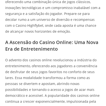
oferecendo uma combinação única de jogos clássicos,
inovações tecnológicas e um compromisso inabalável com a
segurança e a satisfação do jogador. Prepare-se para
decolar rumo a um universo de diversão e recompensas
com o Casino Highflybet, onde cada aposta é uma chance
de alcançar novos horizontes de emoção.
A Ascensão do Casino Online: Uma Nova
Era de Entretenimento
O advento dos casinos online revolucionou a indústria do
entretenimento, oferecendo aos jogadores a conveniência
de desfrutar de seus jogos favoritos no conforto de seus
lares. Essa modalidade transformou a forma como as
pessoas se divertem e apostam, abrindo novas
possibilidades e tornando o acesso a jogos de azar mais
democrático e acessível. A popularidade dos casinos online
continua a crescer exponencialmente, impulsionada pela