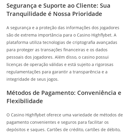
Segurança e Suporte ao Cliente: Sua
Tranquilidade é Nossa Prioridade
A segurança e a proteção das informações dos jogadores
são de extrema importância para o Casino Highflybet. A
plataforma utiliza tecnologias de criptografia avançadas
para proteger as transações financeiras e os dados
pessoais dos jogadores. Além disso, o casino possui
licenças de operação válidas e está sujeito a rigorosas
regulamentações para garantir a transparência e a
integridade de seus jogos.
Métodos de Pagamento: Conveniência e
Flexibilidade
O Casino Highflybet oferece uma variedade de métodos de
pagamento convenientes e seguros para facilitar os
depósitos e saques. Cartões de crédito, cartões de débito,