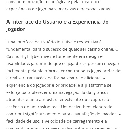
constante inovação tecnológica e pela busca por
experiências de jogo mais imersivas e personalizadas.
A Interface do Usuário e a Experiência do
Jogador
Uma interface de usuário intuitiva e responsiva é
fundamental para o sucesso de qualquer casino online. O
Casino Highflybet investe fortemente em design e
usabilidade, garantindo que os jogadores possam navegar
facilmente pela plataforma, encontrar seus jogos preferidos
e realizar transações de forma segura e eficiente. A
experiência do jogador é prioridade, e a plataforma se
esforça para oferecer uma navegação fluida, gráficos
atraentes e uma atmosfera envolvente que capture a
essência de um casino real. Um design bem elaborado
contribui significativamente para a satisfação do jogador. A
facilidade de uso, a velocidade de carregamento e a
compatibilidade com diversos dispositivos são elementos-