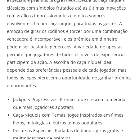
especiais e prêmios progressivos. Desde os caça-níqueis
clássicos com símbolos frutados até as últimas inovações
com gráficos impressionantes e efeitos sonoros
envolventes, há um caça-níquel para todos os gostos. A
emoção de girar os rodilhos e torcer por uma combinação
vencedora é incomparável, e os prêmios em dinheiro
podem ser bastante generosos. A variedade de apostas
permite que jogadores de todos os níveis de experiência
participem da ação. A escolha do caça-níquel ideal
depende das preferências pessoais de cada jogador, mas
todos os jogos oferecem a oportunidade de ganhar prêmios
emocionantes.
Jackpots Progressivos: Prêmios que crescem à medida
que mais jogadores apostam.
Caça-Níqueis com Temas: Jogos inspirados em filmes,
livros, mitologias e outros temas populares.
Recursos Especiais: Rodadas de bônus, giros grátis e
multiplicadores de prêmios.