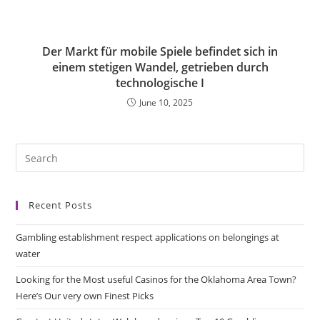
Der Markt für mobile Spiele befindet sich in
einem stetigen Wandel, getrieben durch
technologische I
June 10, 2025
Recent Posts
Gambling establishment respect applications on belongings at
water
Looking for the Most useful Casinos for the Oklahoma Area Town?
Here’s Our very own Finest Picks