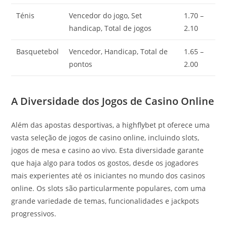
Ténis
Vencedor do jogo, Set
1.70 –
handicap, Total de jogos
2.10
Basquetebol
Vencedor, Handicap, Total de
1.65 –
pontos
2.00
A Diversidade dos Jogos de Casino Online
Além das apostas desportivas, a highflybet pt oferece uma
vasta seleção de jogos de casino online, incluindo slots,
jogos de mesa e casino ao vivo. Esta diversidade garante
que haja algo para todos os gostos, desde os jogadores
mais experientes até os iniciantes no mundo dos casinos
online. Os slots são particularmente populares, com uma
grande variedade de temas, funcionalidades e jackpots
progressivos.