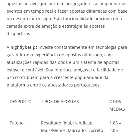
apostas ao vivo, que permite aos jogadores acompanhar os
eventos em tempo real e fazer apostas dinâmicas com base
no desenrolar do jogo. Esta funcionalidade adiciona uma
camada extra de emoção e estratégia às apostas
desportivas.
A
highflybet pt
investe constantemente em tecnologia para
garantir uma experiência de apostas otimizada, com
atualizações rápidas das odds e um sistema de apostas
estável e confiável. Sua interface amigável e facilidade de
uso contribuem para a crescente popularidade da
plataforma entre os apostadores portugueses.
DESPORTO
TIPOS DE APOSTAS
ODDS
MÉDIAS
Futebol
Resultado final, Handicap,
1.85 –
Mais/Menos, Marcador correto
2.05