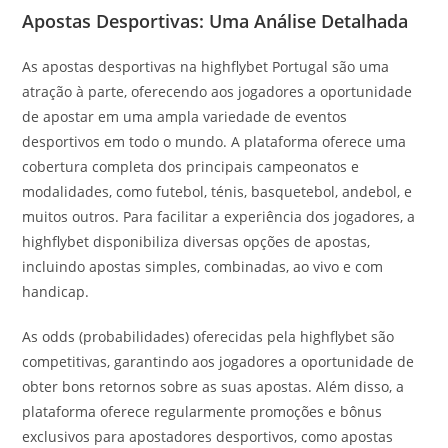
Apostas Desportivas: Uma Análise Detalhada
As apostas desportivas na highflybet Portugal são uma
atração à parte, oferecendo aos jogadores a oportunidade
de apostar em uma ampla variedade de eventos
desportivos em todo o mundo. A plataforma oferece uma
cobertura completa dos principais campeonatos e
modalidades, como futebol, ténis, basquetebol, andebol, e
muitos outros. Para facilitar a experiência dos jogadores, a
highflybet disponibiliza diversas opções de apostas,
incluindo apostas simples, combinadas, ao vivo e com
handicap.
As odds (probabilidades) oferecidas pela highflybet são
competitivas, garantindo aos jogadores a oportunidade de
obter bons retornos sobre as suas apostas. Além disso, a
plataforma oferece regularmente promoções e bônus
exclusivos para apostadores desportivos, como apostas