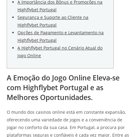
A Importância dos Bônus e Promoções na
Highflybet Portugal
Segurança e Suporte ao Cliente na
Highflybet Portugal
Opções de Pagamento e Levantamento na
Highflybet Portugal
A Highflybet Portugal no Cenário Atual do
Jogo Online
A Emoção do Jogo Online Eleva-se
com Highflybet Portugal e as
Melhores Oportunidades.
O mundo dos casinos online está em constante expansão,
oferecendo uma variedade de jogos e a conveniência de
jogar no conforto da sua casa. Em Portugal, a procura por
plataformas seguras e confiáveis é cada vez maior. Entre as