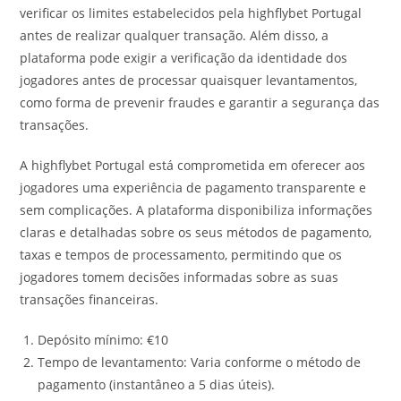
verificar os limites estabelecidos pela highflybet Portugal
antes de realizar qualquer transação. Além disso, a
plataforma pode exigir a verificação da identidade dos
jogadores antes de processar quaisquer levantamentos,
como forma de prevenir fraudes e garantir a segurança das
transações.
A highflybet Portugal está comprometida em oferecer aos
jogadores uma experiência de pagamento transparente e
sem complicações. A plataforma disponibiliza informações
claras e detalhadas sobre os seus métodos de pagamento,
taxas e tempos de processamento, permitindo que os
jogadores tomem decisões informadas sobre as suas
transações financeiras.
Depósito mínimo: €10
Tempo de levantamento: Varia conforme o método de
pagamento (instantâneo a 5 dias úteis).