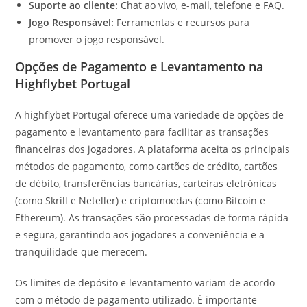
Suporte ao cliente:
Chat ao vivo, e-mail, telefone e FAQ.
Jogo Responsável:
Ferramentas e recursos para
promover o jogo responsável.
Opções de Pagamento e Levantamento na
Highflybet Portugal
A highflybet Portugal oferece uma variedade de opções de
pagamento e levantamento para facilitar as transações
financeiras dos jogadores. A plataforma aceita os principais
métodos de pagamento, como cartões de crédito, cartões
de débito, transferências bancárias, carteiras eletrónicas
(como Skrill e Neteller) e criptomoedas (como Bitcoin e
Ethereum). As transações são processadas de forma rápida
e segura, garantindo aos jogadores a conveniência e a
tranquilidade que merecem.
Os limites de depósito e levantamento variam de acordo
com o método de pagamento utilizado. É importante