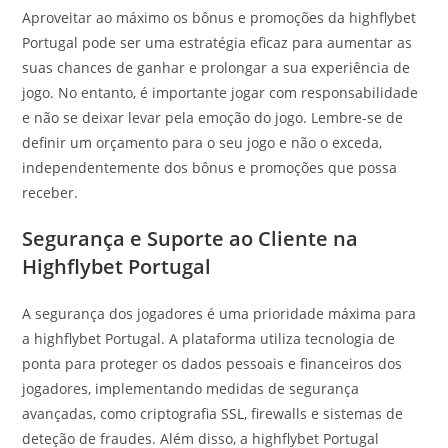
Aproveitar ao máximo os bônus e promoções da highflybet
Portugal pode ser uma estratégia eficaz para aumentar as
suas chances de ganhar e prolongar a sua experiência de
jogo. No entanto, é importante jogar com responsabilidade
e não se deixar levar pela emoção do jogo. Lembre-se de
definir um orçamento para o seu jogo e não o exceda,
independentemente dos bônus e promoções que possa
receber.
Segurança e Suporte ao Cliente na
Highflybet Portugal
A segurança dos jogadores é uma prioridade máxima para
a highflybet Portugal. A plataforma utiliza tecnologia de
ponta para proteger os dados pessoais e financeiros dos
jogadores, implementando medidas de segurança
avançadas, como criptografia SSL, firewalls e sistemas de
deteção de fraudes. Além disso, a highflybet Portugal