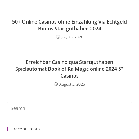
50+ Online Casinos ohne Einzahlung Via Echtgeld
Bonus Startguthaben 2024
July 25, 2026
Erreichbar Casino qua Startguthaben
Spielautomat Book of Ra Magic online 2024 5*
Casinos
August 3, 2026
Recent Posts