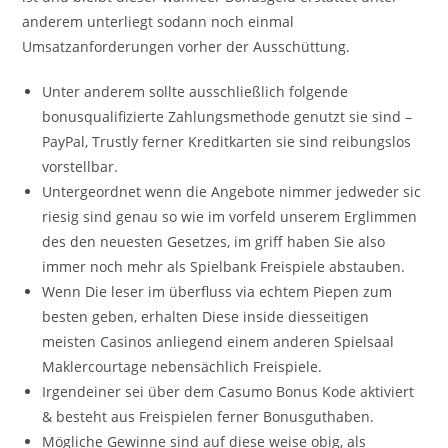
anderem unterliegt sodann noch einmal
Umsatzanforderungen vorher der Ausschüttung.
Unter anderem sollte ausschließlich folgende
bonusqualifizierte Zahlungsmethode genutzt sie sind –
PayPal, Trustly ferner Kreditkarten sie sind reibungslos
vorstellbar.
Untergeordnet wenn die Angebote nimmer jedweder sic
riesig sind genau so wie im vorfeld unserem Erglimmen
des den neuesten Gesetzes, im griff haben Sie also
immer noch mehr als Spielbank Freispiele abstauben.
Wenn Die leser im überfluss via echtem Piepen zum
besten geben, erhalten Diese inside diesseitigen
meisten Casinos anliegend einem anderen Spielsaal
Maklercourtage nebensächlich Freispiele.
Irgendeiner sei über dem Casumo Bonus Kode aktiviert
& besteht aus Freispielen ferner Bonusguthaben.
Mögliche Gewinne sind auf diese weise obig, als