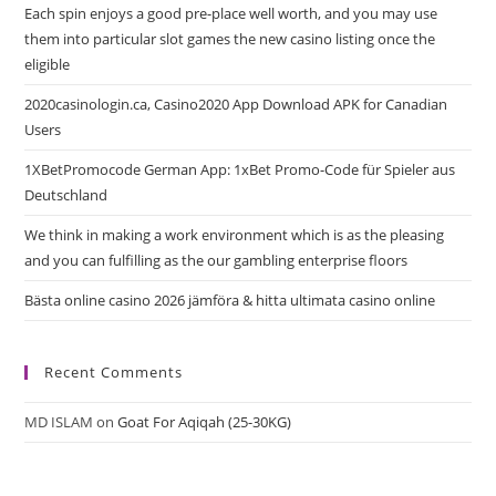
Each spin enjoys a good pre-place well worth, and you may use
them into particular slot games the new casino listing once the
eligible
2020casinologin.ca, Casino2020 App Download APK for Canadian
Users
1XBetPromocode German App: 1xBet Promo-Code für Spieler aus
Deutschland
We think in making a work environment which is as the pleasing
and you can fulfilling as the our gambling enterprise floors
Bästa online casino 2026 jämföra & hitta ultimata casino online
Recent Comments
MD ISLAM
on
Goat For Aqiqah (25-30KG)