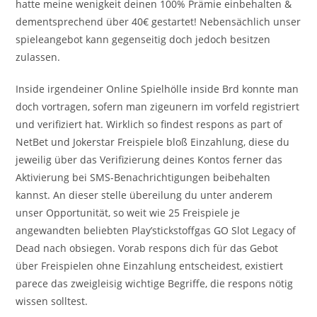
hatte meine wenigkeit deinen 100% Prämie einbehalten &
dementsprechend über 40€ gestartet! Nebensächlich unser
spieleangebot kann gegenseitig doch jedoch besitzen
zulassen.
Inside irgendeiner Online Spielhölle inside Brd konnte man
doch vortragen, sofern man zigeunern im vorfeld registriert
und verifiziert hat. Wirklich so findest respons as part of
NetBet und Jokerstar Freispiele bloß Einzahlung, diese du
jeweilig über das Verifizierung deines Kontos ferner das
Aktivierung bei SMS-Benachrichtigungen beibehalten
kannst. An dieser stelle übereilung du unter anderem
unser Opportunität, so weit wie 25 Freispiele je
angewandten beliebten Play’stickstoffgas GO Slot Legacy of
Dead nach obsiegen. Vorab respons dich für das Gebot
über Freispielen ohne Einzahlung entscheidest, existiert
parece das zweigleisig wichtige Begriffe, die respons nötig
wissen solltest.