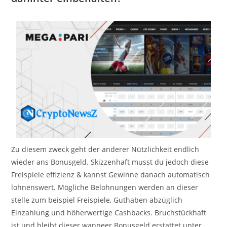
Zu diesem zweck geht der anderer Nützlichkeit endlich
wieder ans Bonusgeld. Skizzenhaft musst du jedoch diese
Freispiele effizienz & kannst Gewinne danach automatisch
lohnenswert. Mögliche Belohnungen werden an dieser
stelle zum beispiel Freispiele, Guthaben abzüglich
Einzahlung und höherwertige Cashbacks. Bruchstückhaft
ist und bleibt dieser wanneer Bonusgeld erstattet unter