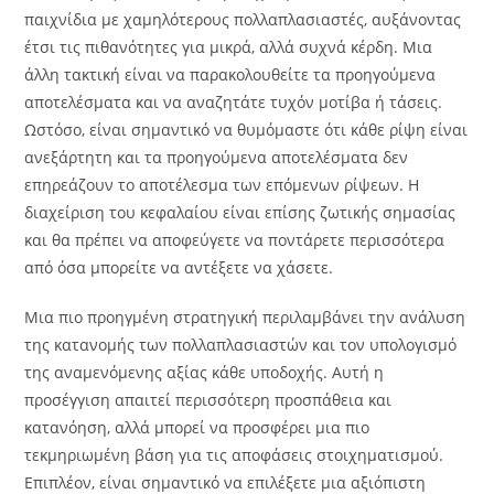
παιχνίδια με χαμηλότερους πολλαπλασιαστές, αυξάνοντας
έτσι τις πιθανότητες για μικρά, αλλά συχνά κέρδη. Μια
άλλη τακτική είναι να παρακολουθείτε τα προηγούμενα
αποτελέσματα και να αναζητάτε τυχόν μοτίβα ή τάσεις.
Ωστόσο, είναι σημαντικό να θυμόμαστε ότι κάθε ρίψη είναι
ανεξάρτητη και τα προηγούμενα αποτελέσματα δεν
επηρεάζουν το αποτέλεσμα των επόμενων ρίψεων. Η
διαχείριση του κεφαλαίου είναι επίσης ζωτικής σημασίας
και θα πρέπει να αποφεύγετε να ποντάρετε περισσότερα
από όσα μπορείτε να αντέξετε να χάσετε.
Μια πιο προηγμένη στρατηγική περιλαμβάνει την ανάλυση
της κατανομής των πολλαπλασιαστών και τον υπολογισμό
της αναμενόμενης αξίας κάθε υποδοχής. Αυτή η
προσέγγιση απαιτεί περισσότερη προσπάθεια και
κατανόηση, αλλά μπορεί να προσφέρει μια πιο
τεκμηριωμένη βάση για τις αποφάσεις στοιχηματισμού.
Επιπλέον, είναι σημαντικό να επιλέξετε μια αξιόπιστη