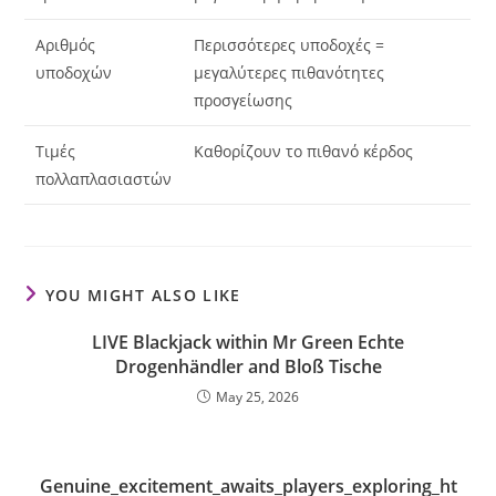
Αριθμός
Περισσότερες υποδοχές =
υποδοχών
μεγαλύτερες πιθανότητες
προσγείωσης
Τιμές
Καθορίζουν το πιθανό κέρδος
πολλαπλασιαστών
YOU MIGHT ALSO LIKE
LIVE Blackjack within Mr Green Echte
Drogenhändler and Bloß Tische
May 25, 2026
Genuine_excitement_awaits_players_exploring_ht