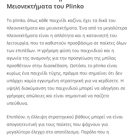
Μειονεκτήματα του Plinko
Το plinko, όπως κάθε παιχνίδι καζίνο, έχει τα δικά του
πλεονεκτήματα και μειονεκτήματα. Ένα από τα μεγαλύτερα
πλεονεκτήματα είναι η απλότητα και η κατανοητή του
λειτουργία, που το καθιστούν προσβάσιμο σε παίκτες όλων
των επιπέδων. Η γρήγορη φύση του παιχνιδιού και η
αγωνία της αναμονής για την προσγείωση της μπίλας
προσθέτουν στην διασκέδαση. Ωστόσο, το plinko είναι
κυρίως ένα παιχνίδι τύχης, πράγμα που σημαίνει ότι δεν
υπάρχει καμία εγγυημένη στρατηγική για να κερδίσετε. Η
υψηλή διακύμανση του παιχνιδιού μπορεί να οδηγήσει σε
γρήγορες απώλειες και είναι σημαντικό να παίζετε
υπεύθυνα.
Επιπλέον, η έλλειψη στρατηγικού βάθους μπορεί να είναι
απογοητευτική για τους παίκτες που ψάχνουν για
μεγαλύτερο έλεγχο στο αποτέλεσμα. Παρόλο που η