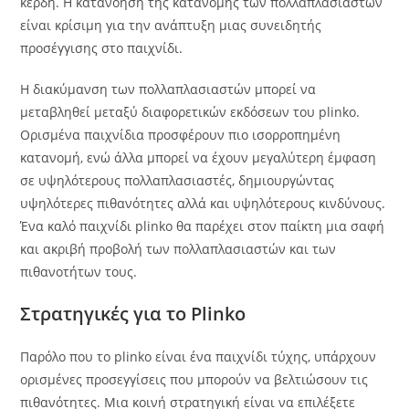
κέρδη. Η κατανόηση της κατανομής των πολλαπλασιαστών
είναι κρίσιμη για την ανάπτυξη μιας συνειδητής
προσέγγισης στο παιχνίδι.
Η διακύμανση των πολλαπλασιαστών μπορεί να
μεταβληθεί μεταξύ διαφορετικών εκδόσεων του plinko.
Ορισμένα παιχνίδια προσφέρουν πιο ισορροπημένη
κατανομή, ενώ άλλα μπορεί να έχουν μεγαλύτερη έμφαση
σε υψηλότερους πολλαπλασιαστές, δημιουργώντας
υψηλότερες πιθανότητες αλλά και υψηλότερους κινδύνους.
Ένα καλό παιχνίδι plinko θα παρέχει στον παίκτη μια σαφή
και ακριβή προβολή των πολλαπλασιαστών και των
πιθανοτήτων τους.
Στρατηγικές για το Plinko
Παρόλο που το plinko είναι ένα παιχνίδι τύχης, υπάρχουν
ορισμένες προσεγγίσεις που μπορούν να βελτιώσουν τις
πιθανότητες. Μια κοινή στρατηγική είναι να επιλέξετε