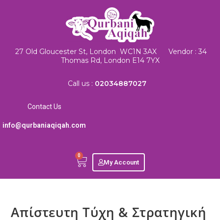
27 Old Gloucester St, London WC1N 3AX Vendor : 34
Thomas Rd, London E14 7YX
Call us :
02034887027
Contact Us
info@qurbaniaqiqah.com
0
My Account
Απίστευτη Τύχη & Στρατηγική