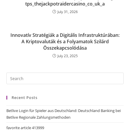
tps_thejackpotraidercasino_co_uk_a
July 31, 2026
Innovatív Stratégiák a Digitális Infrastruktúrában:
A Kriptovaluták és a Folyamatok Szilárd
Összekapcsolódása
July 23, 2025
Recent Posts
Betlive Login für Spieler aus Deutschland: Deutschland Banking bei
Betlive Regionale Zahlungsmethoden
favorite article 413999