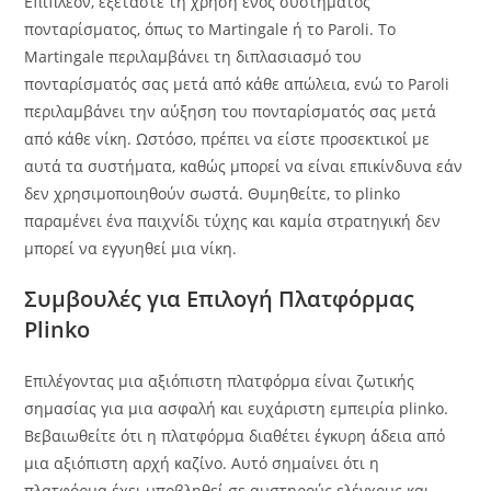
Επιπλέον, εξετάστε τη χρήση ενός συστήματος
πονταρίσματος, όπως το Martingale ή το Paroli. Το
Martingale περιλαμβάνει τη διπλασιασμό του
πονταρίσματός σας μετά από κάθε απώλεια, ενώ το Paroli
περιλαμβάνει την αύξηση του πονταρίσματός σας μετά
από κάθε νίκη. Ωστόσο, πρέπει να είστε προσεκτικοί με
αυτά τα συστήματα, καθώς μπορεί να είναι επικίνδυνα εάν
δεν χρησιμοποιηθούν σωστά. Θυμηθείτε, το plinko
παραμένει ένα παιχνίδι τύχης και καμία στρατηγική δεν
μπορεί να εγγυηθεί μια νίκη.
Συμβουλές για Επιλογή Πλατφόρμας
Plinko
Επιλέγοντας μια αξιόπιστη πλατφόρμα είναι ζωτικής
σημασίας για μια ασφαλή και ευχάριστη εμπειρία plinko.
Βεβαιωθείτε ότι η πλατφόρμα διαθέτει έγκυρη άδεια από
μια αξιόπιστη αρχή καζίνο. Αυτό σημαίνει ότι η
πλατφόρμα έχει υποβληθεί σε αυστηρούς ελέγχους και