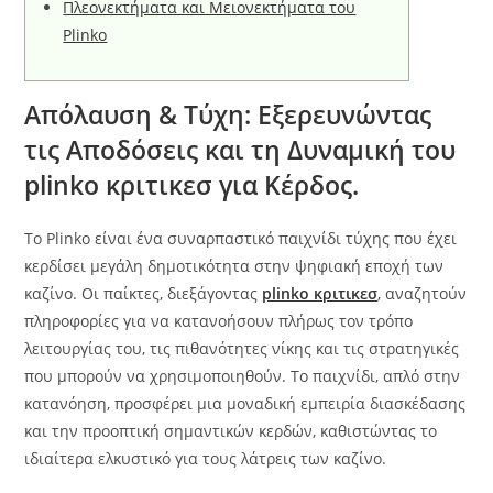
Πλεονεκτήματα και Μειονεκτήματα του
Plinko
Απόλαυση & Τύχη: Εξερευνώντας
τις Αποδόσεις και τη Δυναμική του
plinko κριτικεσ για Κέρδος.
Το Plinko είναι ένα συναρπαστικό παιχνίδι τύχης που έχει
κερδίσει μεγάλη δημοτικότητα στην ψηφιακή εποχή των
καζίνο. Οι παίκτες, διεξάγοντας
plinko κριτικεσ
, αναζητούν
πληροφορίες για να κατανοήσουν πλήρως τον τρόπο
λειτουργίας του, τις πιθανότητες νίκης και τις στρατηγικές
που μπορούν να χρησιμοποιηθούν. Το παιχνίδι, απλό στην
κατανόηση, προσφέρει μια μοναδική εμπειρία διασκέδασης
και την προοπτική σημαντικών κερδών, καθιστώντας το
ιδιαίτερα ελκυστικό για τους λάτρεις των καζίνο.