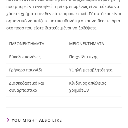
που μπορεί να εγγυηθεί τη νίκη, επομένως είναι εύκολο να
χάσετε χρήματα αν δεν είστε προσεκτικοί. Γι’ αυτό και είναι
σημαντικό να παίζετε με υπευθυνότητα και να θέσετε όρια
στο ποσό που είστε διατεθειμένοι να ξοδέψετε.
ΠΛΕΟΝΕΚΤΉΜΑΤΑ
ΜΕΙΟΝΕΚΤΉΜΑΤΑ
Εύκολοι κανόνες
Παιχνίδι τύχης
Γρήγορο παιχνίδι
Υψηλή μεταβλητότητα
Διασκεδαστικό και
Κίνδυνος απώλειας
συναρπαστικό
χρημάτων
YOU MIGHT ALSO LIKE