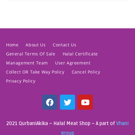
Home
About Us
Contact Us
General Terms Of Sale
Halal Certificate
Management Team
User Agreement
Collect OR Take Way Policy
Cancel Policy
Privacy Policy
2021 QurbaniAkika – Halal Meat Shop – A part of
Vhani
group