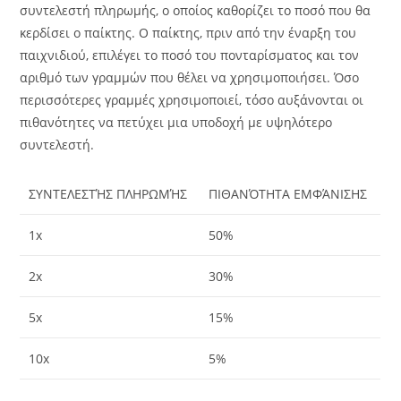
συντελεστή πληρωμής, ο οποίος καθορίζει το ποσό που θα
κερδίσει ο παίκτης. Ο παίκτης, πριν από την έναρξη του
παιχνιδιού, επιλέγει το ποσό του πονταρίσματος και τον
αριθμό των γραμμών που θέλει να χρησιμοποιήσει. Όσο
περισσότερες γραμμές χρησιμοποιεί, τόσο αυξάνονται οι
πιθανότητες να πετύχει μια υποδοχή με υψηλότερο
συντελεστή.
ΣΥΝΤΕΛΕΣΤΉΣ ΠΛΗΡΩΜΉΣ
ΠΙΘΑΝΌΤΗΤΑ ΕΜΦΆΝΙΣΗΣ
1x
50%
2x
30%
5x
15%
10x
5%