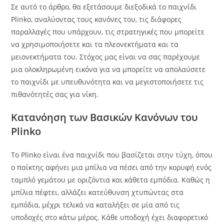
Σε αυτό το άρθρο, θα εξετάσουμε διεξοδικά το παιχνίδι
Plinko, αναλύοντας τους κανόνες του, τις διάφορες
παραλλαγές που υπάρχουν, τις στρατηγικές που μπορείτε
να χρησιμοποιήσετε και τα πλεονεκτήματα και τα
μειονεκτήματα του. Στόχος μας είναι να σας παρέχουμε
μια ολοκληρωμένη εικόνα για να μπορείτε να απολαύσετε
το παιχνίδι με υπευθυνότητα και να μεγιστοποιήσετε τις
πιθανότητές σας για νίκη.
Κατανόηση των Βασικών Κανόνων του
Plinko
Το Plinko είναι ένα παιχνίδι που βασίζεται στην τύχη, όπου
ο παίκτης αφήνει μια μπίλια να πέσει από την κορυφή ενός
ταμπλό γεμάτου με οριζόντια και κάθετα εμπόδια. Καθώς η
μπίλια πέφτει, αλλάζει κατεύθυνση χτυπώντας στα
εμπόδια, μέχρι τελικά να καταλήξει σε μία από τις
υποδοχές στο κάτω μέρος. Κάθε υποδοχή έχει διαφορετικό