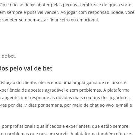
ão e não se deixe abater pelas perdas. Lembre-se de que a sorte
 sempre é possível vencer. Ao jogar com responsabilidade, você
rometer seu bem-estar financeiro ou emocional.
i de bet.
os pelo vai de bet
tisfação do cliente, oferecendo uma ampla gama de recursos e
xperiência de apostas agradável e sem problemas. A plataforma
brangente, que responde às dúvidas mais comuns dos jogadores.
oras por dia, 7 dias por semana, por meio de chat ao vivo, e-mail e
 por profissionais qualificados e experientes, que estão sempre
s ou problemas que possam surgir. A plataforma também oferece