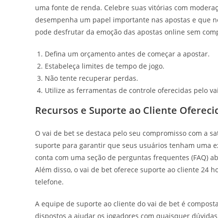
uma fonte de renda. Celebre suas vitórias com moderaç
desempenha um papel importante nas apostas e que nem
pode desfrutar da emoção das apostas online sem comp
Defina um orçamento antes de começar a apostar.
Estabeleça limites de tempo de jogo.
Não tente recuperar perdas.
Utilize as ferramentas de controle oferecidas pelo va
Recursos e Suporte ao Cliente Oferecid
O vai de bet se destaca pelo seu compromisso com a sa
suporte para garantir que seus usuários tenham uma e
conta com uma seção de perguntas frequentes (FAQ) a
Além disso, o vai de bet oferece suporte ao cliente 24 h
telefone.
A equipe de suporte ao cliente do vai de bet é composta
dispostos a ajudar os jogadores com quaisquer dúvida