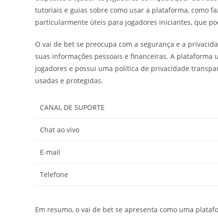
tutoriais e guias sobre como usar a plataforma, como fa
particularmente úteis para jogadores iniciantes, que p
O vai de bet se preocupa com a segurança e a privacida
suas informações pessoais e financeiras. A plataforma u
jogadores e possui uma política de privacidade transpa
usadas e protegidas.
CANAL DE SUPORTE
Chat ao vivo
E-mail
Telefone
Em resumo, o vai de bet se apresenta como uma platafo