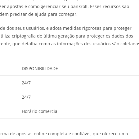
zer apostas e como gerenciar seu bankroll. Esses recursos são
odem precisar de ajuda para começar.
de dos seus usuários, e adota medidas rigorosas para proteger
tiliza criptografia de última geração para proteger os dados dos
rente, que detalha como as informações dos usuários são coletada
DISPONIBILIDADE
24/7
24/7
Horário comercial
rma de apostas online completa e confiável, que oferece uma