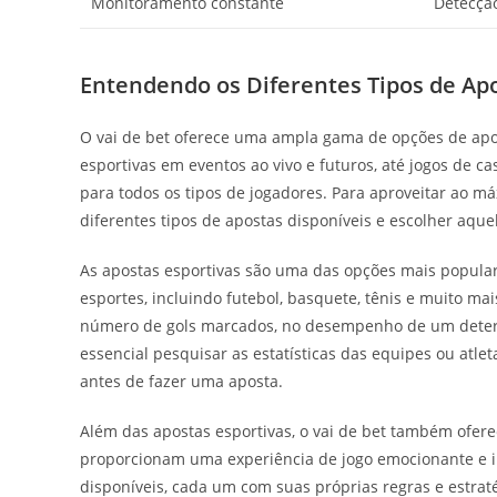
Monitoramento constante
Detecção
Entendendo os Diferentes Tipos de Apo
O vai de bet oferece uma ampla gama de opções de apos
esportivas em eventos ao vivo e futuros, até jogos de cas
para todos os tipos de jogadores. Para aproveitar ao má
diferentes tipos de apostas disponíveis e escolher aqu
As apostas esportivas são uma das opções mais popula
esportes, incluindo futebol, basquete, tênis e muito m
número de gols marcados, no desempenho de um determ
essencial pesquisar as estatísticas das equipes ou atlet
antes de fazer uma aposta.
Além das apostas esportivas, o vai de bet também ofere
proporcionam uma experiência de jogo emocionante e ime
disponíveis, cada um com suas próprias regras e estra