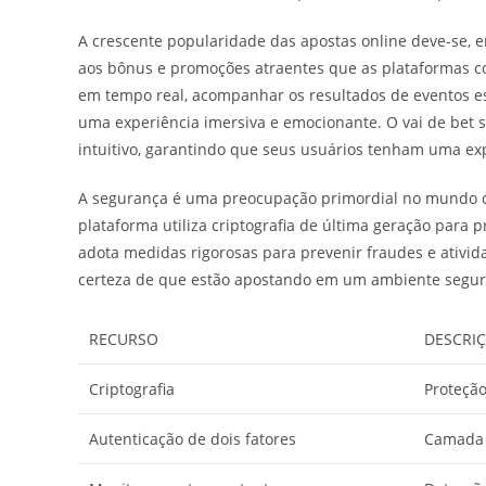
A crescente popularidade das apostas online deve-se, em
aos bônus e promoções atraentes que as plataformas co
em tempo real, acompanhar os resultados de eventos es
uma experiência imersiva e emocionante. O vai de bet s
intuitivo, garantindo que seus usuários tenham uma ex
A segurança é uma preocupação primordial no mundo das 
plataforma utiliza criptografia de última geração para 
adota medidas rigorosas para prevenir fraudes e atividad
certeza de que estão apostando em um ambiente seguro 
RECURSO
DESCRI
Criptografia
Proteçã
Autenticação de dois fatores
Camada 