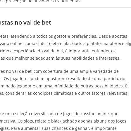
 e prevenção de atividades fraudulentas.
stas no vai de bet
tas, atendendo a todos os gostos e preferências. Desde apostas
sino online, como slots, roleta e blackjack, a plataforma oferece al
ximo a experiência do vai de bet, é importante entender os
elas que melhor se adequam às suas habilidades e interesses.
res no vai de bet, com cobertura de uma ampla variedade de
ais. Os jogadores podem apostar no resultado de uma partida, no
inado jogador e em uma infinidade de outras possibilidades. É
as, considerar as condições climáticas e outros fatores relevantes
ce uma seleção diversificada de jogos de cassino online, que
rsiva. Os slots, roleta e blackjack são apenas alguns dos jogos
tégias. Para aumentar suas chances de ganhar, é importante