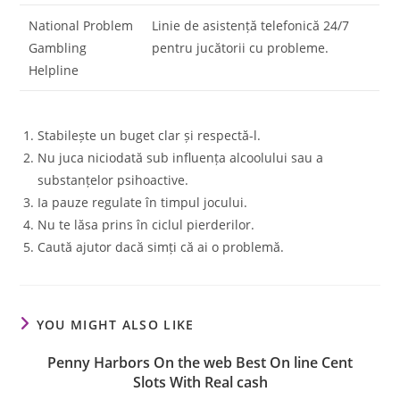
National Problem
Linie de asistență telefonică 24/7
Gambling
pentru jucătorii cu probleme.
Helpline
Stabilește un buget clar și respectă-l.
Nu juca niciodată sub influența alcoolului sau a
substanțelor psihoactive.
Ia pauze regulate în timpul jocului.
Nu te lăsa prins în ciclul pierderilor.
Caută ajutor dacă simți că ai o problemă.
YOU MIGHT ALSO LIKE
Penny Harbors On the web Best On line Cent
Slots With Real cash