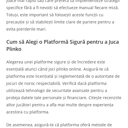
joace mai rapid sau care preferă să implementeze strategii
specifice fără a fi nevoiți să efectueze manual fiecare miză.
Totuși, este important să folosești aceste funcții cu
precauție și să stabilești limite clare de pariere pentru a
evita pierderile mari.
Cum să Alegi o Platformă Sigură pentru a Juca
Plinko
Alegerea unei platforme sigure și de încredere este
esențială atunci când joci plinko online. Asigură-te că
platforma este licențiată și reglementată de o autoritate de
jocuri de noroc respectabilă. Verifică dacă platforma
utilizează tehnologii de securitate avansate pentru a
proteja datele tale personale și financiare. Citește recenziile
altor jucători pentru a afla mai multe despre experiența
acestora cu platforma.
De asemenea, asigură-te că platforma oferă metode de