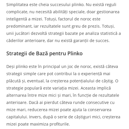
Simplitatea este cheia succesului plinko. Nu există reguli
complicate, nu necesită abilități speciale, doar gestionarea
inteligentă a mizei. Totuși, factorul de noroc este
predominant, iar rezultatele sunt greu de prezis. Totuși,
unii jucători dezvoltă strategii bazate pe analiza statistică a
căderilor anterioare, dar nu există garanții de succes.
Strategii de Bază pentru Plinko
Deși plinko este în principal un joc de noroc, există câteva
strategii simple care pot contribui la o experiență mai
plăcută și, eventual, la creșterea potențialului de câștig. O
strategie populară este variația mizei. Aceasta implică
alternarea între mize mici și mari, în funcție de rezultatele
anterioare. Dacă ai pierdut câteva runde consecutive cu
mize mari, reducerea mizei poate ajuta la conservarea
capitalului. Invers, după o serie de câștiguri mici, creșterea
mizei poate maximiza profiturile.