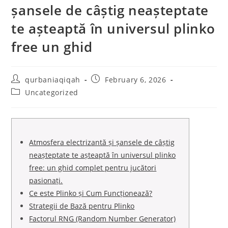
șansele de câștig neașteptate
te așteaptă în universul plinko
free un ghid
qurbaniaqiqah
February 6, 2026
Uncategorized
Atmosfera electrizantă și șansele de câștig
neașteptate te așteaptă în universul plinko
free: un ghid complet pentru jucători
pasionați.
Ce este Plinko și Cum Funcționează?
Strategii de Bază pentru Plinko
Factorul RNG (Random Number Generator)