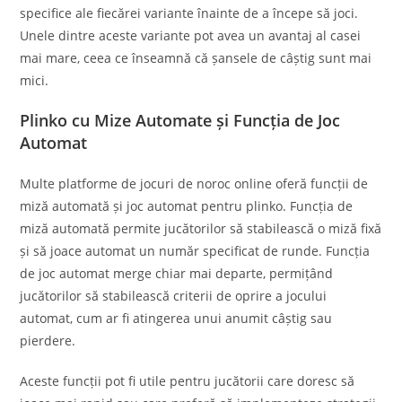
specifice ale fiecărei variante înainte de a începe să joci.
Unele dintre aceste variante pot avea un avantaj al casei
mai mare, ceea ce înseamnă că șansele de câștig sunt mai
mici.
Plinko cu Mize Automate și Funcția de Joc
Automat
Multe platforme de jocuri de noroc online oferă funcții de
miză automată și joc automat pentru plinko. Funcția de
miză automată permite jucătorilor să stabilească o miză fixă
și să joace automat un număr specificat de runde. Funcția
de joc automat merge chiar mai departe, permițând
jucătorilor să stabilească criterii de oprire a jocului
automat, cum ar fi atingerea unui anumit câștig sau
pierdere.
Aceste funcții pot fi utile pentru jucătorii care doresc să