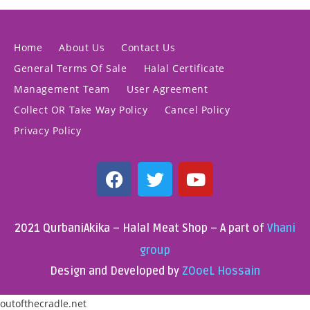
Home
About Us
Contact Us
General Terms Of Sale
Halal Certificate
Management Team
User Agreement
Collect OR Take Way Policy
Cancel Policy
Privacy Policy
2021 QurbaniAkika – Halal Meat Shop – A part of
Vhani
group
Design and Developed by
ZOoeL Hossain
outofthecradle.net