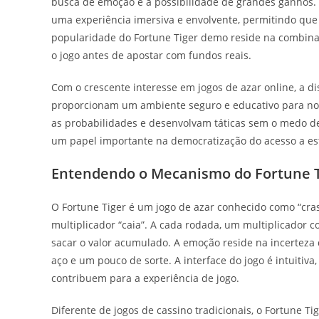
busca de emoção e a possibilidade de grandes ganhos. E
uma experiência imersiva e envolvente, permitindo que 
popularidade do Fortune Tiger demo reside na combinaç
o jogo antes de apostar com fundos reais.
Com o crescente interesse em jogos de azar online, a di
proporcionam um ambiente seguro e educativo para no
as probabilidades e desenvolvam táticas sem o medo d
um papel importante na democratização do acesso a est
Entendendo o Mecanismo do Fortune T
O Fortune Tiger é um jogo de azar conhecido como “cras
multiplicador “caia”. A cada rodada, um multiplicador
sacar o valor acumulado. A emoção reside na incerteza d
aço e um pouco de sorte. A interface do jogo é intuitiva
contribuem para a experiência de jogo.
Diferente de jogos de cassino tradicionais, o Fortune 