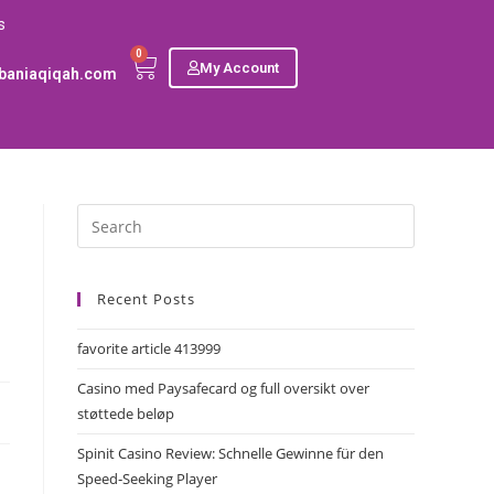
s
0
My Account
baniaqiqah.com
m
Recent Posts
favorite article 413999
Casino med Paysafecard og full oversikt over
støttede beløp
Spinit Casino Review: Schnelle Gewinne für den
Speed‑Seeking Player