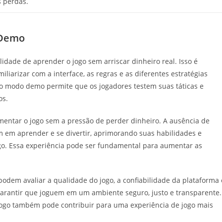
s perdas.
 Demo
idade de aprender o jogo sem arriscar dinheiro real. Isso é
liarizar com a interface, as regras e as diferentes estratégias
, o modo demo permite que os jogadores testem suas táticas e
os.
mentar o jogo sem a pressão de perder dinheiro. A ausência de
m em aprender e se divertir, aprimorando suas habilidades e
. Essa experiência pode ser fundamental para aumentar as
podem avaliar a qualidade do jogo, a confiabilidade da plataforma 
 garantir que joguem em um ambiente seguro, justo e transparente.
 jogo também pode contribuir para uma experiência de jogo mais