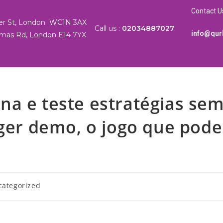
Contact U
ter St, London WC1N 3AX
Call us :
02034887027
info@qur
mas Rd, London E14 7YX
na e teste estratégias se
iger demo, o jogo que pode
categorized