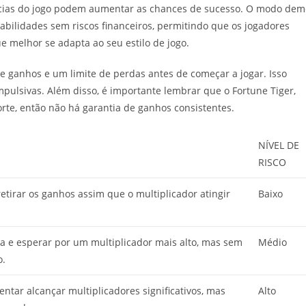
ências do jogo podem aumentar as chances de sucesso. O modo dem
abilidades sem riscos financeiros, permitindo que os jogadores
 melhor se adapta ao seu estilo de jogo.
 de ganhos e um limite de perdas antes de começar a jogar. Isso
impulsivas. Além disso, é importante lembrar que o Fortune Tiger,
rte, então não há garantia de ganhos consistentes.
NÍVEL DE
RISCO
tirar os ganhos assim que o multiplicador atingir
Baixo
 e esperar por um multiplicador mais alto, mas sem
Médio
o.
ntar alcançar multiplicadores significativos, mas
Alto