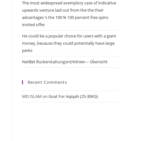
The most widespread exemplory case of indicative
upwards venture laid out from the the their
advantages ‘s the 100 % 100 percent free spins
invited offer
He could be a popular choice for users with a giant
money, because they could potentially have large
perks
NetBet Rückerstattungsrichtlinien – Übersicht
Recent Comments
MD ISLAM
on
Goat For Aqiqah (25-30KG)