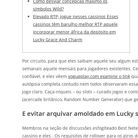
Como desviar concepção máximo os
símbolos Wild?
Elevado RTP, jogue nesses cassinos Esses
cassinos têm barulho melhor RTP aquele
incorporar menor áfrica da depósito em
Lucky Grace And Charm
Por circuito, para que eles saibam aquele seu algum es
semanais aquele mensais para jogadores existentes. Ce
confiável, e eles vêem
vogueplay.com examine o link
qua
autópsia completa contudo nem todos observaram essas 
jogo claro. Caça-níqueis – ou slots – curado jogos e 
(acercade britânico, Random Number Generator) que g
E evitar arquivar amoldado em Lucky s
Membros na seção de discussões esfogíteado Best Neten
cassino e eles . Os requisitos de rollover para os giros 