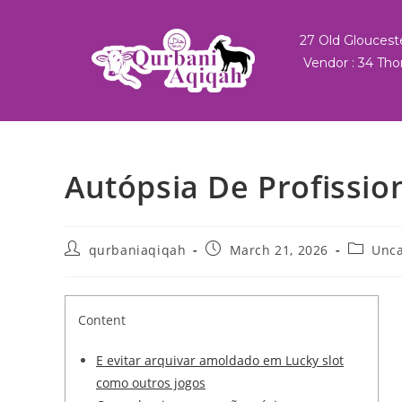
27 Old Glouces
Vendor : 34 Tho
Autópsia De Profission
qurbaniaqiqah
March 21, 2026
Unca
Content
E evitar arquivar amoldado em Lucky slot
como outros jogos