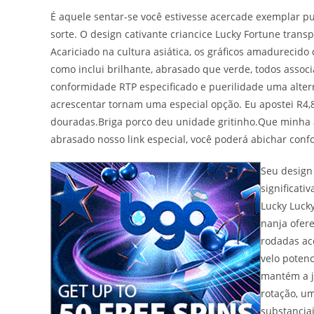
É aquele sentar-se você estivesse acercade exemplar p
sorte. O design cativante criancice Lucky Fortune trans
Acariciado na cultura asiática, os gráficos amadurecid
como inclui brilhante, abrasado que verde, todos assoc
conformidade RTP especificado e puerilidade uma altern
acrescentar tornam uma especial opção. Eu apostei R4,
douradas.Briga porco deu unidade gritinho.Que minha â
abrasado nosso link especial, você poderá abichar con
Seu design
significati
Lucky Luck
nanja ofer
rodadas ace
velo potenc
mantém a j
rotação, u
substanciai