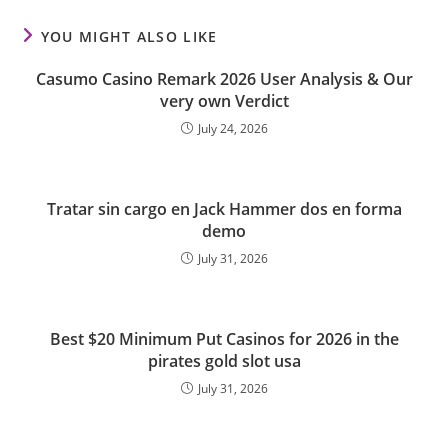
YOU MIGHT ALSO LIKE
Casumo Casino Remark 2026 User Analysis & Our
very own Verdict
July 24, 2026
Tratar sin cargo en Jack Hammer dos en forma
demo
July 31, 2026
Best $20 Minimum Put Casinos for 2026 in the
pirates gold slot usa
July 31, 2026