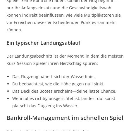
Spieler keine Kontrolle haben, sobald der Flug beginnt—
nur ihr Anfangseinsatz und die Geschwindigkeitswahl
können indirekt beeinflussen, wie viele Multiplikatoren sie
vor Erreichen dieses entscheidenden Punktes sammeln
können.
Ein typischer Landungsablauf
Der Landungsabschnitt ist der Moment, in dem die meisten
Kurz‑Session‑Spieler ihren Herzschlag spüren:
Das Flugzeug nähert sich der Wasserlinie.
Du beobachtest, wie die Höhe gegen null sinkt.
Das Deck des Bootes erscheint—deine letzte Chance.
Wenn alles richtig ausgerichtet ist, landest du; sonst
platscht das Flugzeug ins Wasser.
Bankroll-Management im schnellen Spiel