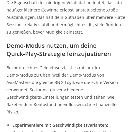
Die Eigenschaft der niedrigen Volatilität bedeutet, dass du
häufiger kleinere Gewinne erlebst, anstatt seltene große
Auszahlungen. Das hält dein Guthaben über mehrere kurze
Sessions relativ stabil und ermöglicht es dir, viele Runden
zu genießen, bevor Müdigkeit einsetzt.
Demo‑Modus nutzen, um deine
Quick‑Play‑Strategie feinzujustieren
Bevor du echtes Geld einsetzt, ist es ratsam, im
Demo‑Modus zu üben, weil der Demo‑Modus von
AviaMasters die gleiche RNG‑Logik wie die echte Version
verwendet. So kannst du verschiedene
Geschwindigkeits‑Einstellungen testen und sehen, wie
Raketen dein Kontostand beeinflussen, ohne finanzielles
Risiko.
Experimentiere mit Geschwindigkeitsvarianten: