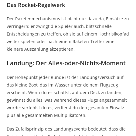
Das Rocket‑Regelwerk
Der Raketenmechanismus ist nicht nur dazu da, Einsätze zu
verringern; er zwingt die Spieler auch, blitzschnelle
Entscheidungen zu treffen, ob sie auf einem Hochrisikopfad
weiter spielen oder nach einem Raketen‑Treffer eine
kleinere Auszahlung akzeptieren.
Landung: Der Alles-oder-Nichts-Moment
Der Höhepunkt jeder Runde ist der Landungsversuch auf
das kleine Boot, das im Wasser unter deinem Flugzeug
erscheint. Wenn du es schaffst, auf dem Deck zu landen,
gewinnst du alles, was während dieses Flugs angesammelt
wurde; verfehlst du es, verlierst du den gesamten Einsatz
plus alle gesammelten Multiplikatoren.
Das Zufallsprinzip des Landungsevents bedeutet, dass die