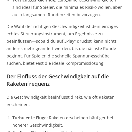
sind ideal für Spieler, die minimales Risiko wollen, aber
auch langsamere Rundenzeiten bevorzugen.
Die Wahl der richtigen Geschwindigkeit ist dein einziges
echtes Steuerungsinstrument, um Ergebnisse zu
beeinflussen—sobald du auf „Play“ drückst, kann nichts
anderes mehr geändert werden, bis die nächste Runde
beginnt. Für Spieler, die schnelle Spannungsschübe
suchen, bietet Fast die ideale Kompromisslösung.
Der Einfluss der Geschwindigkeit auf die
Raketenfrequenz
Die Geschwindigkeit beeinflusst direkt, wie oft Raketen
erscheinen:
Turbulente Flüge:
Raketen erscheinen häufiger bei
höherer Geschwindigkeit.