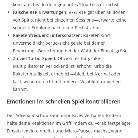
konstant, bis du dein geplantes Stop‑Loss erreichst.
Falsche RTP‑Erwartungen:
97% RTP gilt über Millionen
von Spins, nicht bei einzelnen Sessions—erwarte keine
schnelle Erholung nach einer Pechsträhne.
Raketenfrequenz unterschätzen:
Raketen sind
unvermeidlich; berücksichtige sie bei deiner
Erwartungs‑Berechnung bei der Wahl der Einsatzgröße.
Zu viel Turbo‑Speed:
Obwohl es für große
Multiplikatoren verlockend ist, erhöht Turbo die
Raketenhäufigkeit erheblich—bleib bei Normal oder
Fast, wenn du nicht mit höherer Volatilität umgehen
kannst.
Emotionen im schnellen Spiel kontrollieren
Der Adrenalinschub kann impulsives Verhalten fördern;
halte deine Reaktionen im Griff, indem du vorab festgelegte
Einsatzregeln einhältst und Micro‑Pauses machst, wann