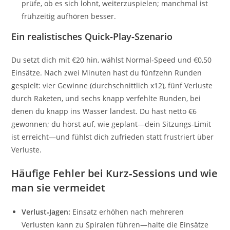
prüfe, ob es sich lohnt, weiterzuspielen; manchmal ist
frühzeitig aufhören besser.
Ein realistisches Quick‑Play‑Szenario
Du setzt dich mit €20 hin, wählst Normal‑Speed und €0,50
Einsätze. Nach zwei Minuten hast du fünfzehn Runden
gespielt: vier Gewinne (durchschnittlich x12), fünf Verluste
durch Raketen, und sechs knapp verfehlte Runden, bei
denen du knapp ins Wasser landest. Du hast netto €6
gewonnen; du hörst auf, wie geplant—dein Sitzungs‑Limit
ist erreicht—und fühlst dich zufrieden statt frustriert über
Verluste.
Häufige Fehler bei Kurz‑Sessions und wie
man sie vermeidet
Verlust‑Jagen:
Einsatz erhöhen nach mehreren
Verlusten kann zu Spiralen führen—halte die Einsätze