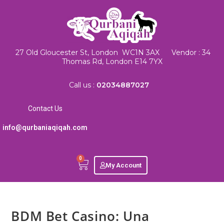
27 Old Gloucester St, London WC1N 3AX Vendor : 34
Thomas Rd, London E14 7YX
Call us :
02034887027
Contact Us
info@qurbaniaqiqah.com
0
My Account
BDM Bet Casino: Una