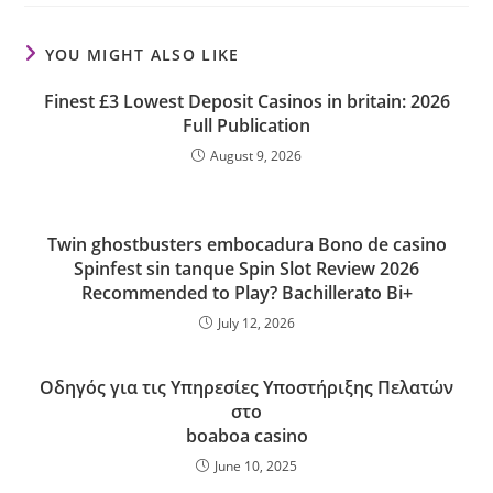
YOU MIGHT ALSO LIKE
Finest £3 Lowest Deposit Casinos in britain: 2026
Full Publication
August 9, 2026
Twin ghostbusters embocadura Bono de casino
Spinfest sin tanque Spin Slot Review 2026
Recommended to Play? Bachillerato Bi+
July 12, 2026
Οδηγός για τις Υπηρεσίες Υποστήριξης Πελατών
στο
boaboa casino
June 10, 2025