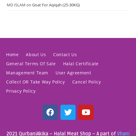
MD ISLAM
on
Goat For Aqiqah (25-30KG)
Home
About Us
Contact Us
General Terms Of Sale
Halal Certificate
Management Team
User Agreement
Collect OR Take Way Policy
Cancel Policy
Privacy Policy
2021 QurbaniAkika – Halal Meat Shop – A part of
Vhani