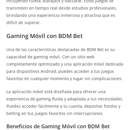
incluyendo ruleta, blackjack y baccarat. Estos juegos se
transmiten en tiempo real desde estudios profesionales,
brindando una experiencia inmersiva y atractiva que es
difícil de superar.
Gaming Móvil con BDM Bet
Una de las características destacadas de BDM Bet es su
capacidad de gaming móvil. Con un sitio web
completamente optimizado y una aplicación móvil dedicada
para dispositivos Android, puedes acceder a tus juegos
favoritos en cualquier momento y lugar sin complicaciones.
La aplicación móvil está diseñada para ofrecer una
experiencia de gaming fluida y adaptada a tus necesidades.
Puedes acceder fácilmente a tu cuenta, depositar fondos y
betting en tus juegos favoritos sin interrupciones.
Beneficios de Gaming Móvil con BDM Bet