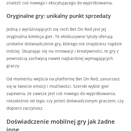
znaleźć coś nowego i ekscytującego do wypróbowania.
Oryginalne gry: unikalny punkt sprzedaży
Jedną z wyróżniających się cech Bet On Red jest jej
oryginalna kolekcja gier. Te ekskluzywne tytuły oferują
unikalne doświadczenie gry, którego nie znajdziesz nigdzie
indziej. Skupiając się na innowacji i kreatywności, te gry z
pewnością zachwycą nawet najbardziej wymagających
graczy.
Od momentu wejścia na platformę Bet On Red, zanurzasz
się w świecie emocji i możliwości. Szeroki wybór gier
zapewnia, że zawsze jest coś nowego do wypróbowania,
niezależnie od tego, czy jesteś doświadczonym graczem, czy
dopiero zaczynasz.
Doświadczenie mobilnej gry jak żadne
inne