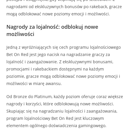
nagrodami od ekskluzywnych bonusów po rakeback, gracze
mogą odblokować nowe poziomy emocji i możliwości.
Nagrody za lojalność: odblokuj nowe
możliwości
Jedną z wyróżniających się cech programu lojalnościowego
Bet On Red jest jego nacisk na nagradzanie graczy za
lojalność i zaangażowanie. Z ekskluzywnymi bonusami,
promocjami i rakebackiem dostępnymi na każdym
poziomie, gracze mogą odblokować nowe poziomy emocji i
możliwości w miarę awansu.
Od Bronze do Platinum, każdy poziom oferuje coraz większe
nagrody i korzyści, które odblokowują nowe możliwości.
Skupiając się na nagradzaniu lojalności i zaangażowania,
program lojalnościowy Bet On Red jest kluczowym
elementem ogólnego doświadczenia gamingowego.