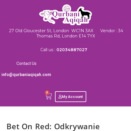
27 Old Gloucester St, London WC1N 3AX Vendor : 34
Thomas Rd, London E14 7YX
Call us :
02034887027
Contact Us
info@qurbaniaqiqah.com
0
My Account
Bet On Red: Odkrywanie