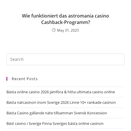
Wie funktioniert das astromania casino
Cashback-Programm?
May 31, 2025
Recent Posts
Bästa online casino 2026 jämföra & hitta ultimata casino online
Bästa nätcasinon inom Sverige 2026 Linne 10+ rankade casinon
Bästa Casino gällande näte tillsamman Svensk Koncession ️
Bäst casino i Sverige Finna Sveriges bästa online casinon