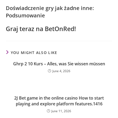
Doświadczenie gry jak żadne inne:
Podsumowanie
Graj teraz na BetOnRed!
YOU MIGHT ALSO LIKE
Ghrp 2 10 Kurs – Alles, was Sie wissen müssen
June 4, 2026
2J Bet game in the online casino How to start
playing and explore platform features.1416
June 11, 2026