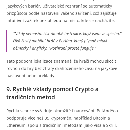
jazykových bariér. Uživatelské rozhraní se automaticky
přizpůsobí podle nastavení vašeho zařízení, což zajišťuje
intuitivní zážitek bez ohledu na místo, kde se nacházíte.
“Nikdy nemusím číst dlouhé instrukce, když jsem ve spěchu,”
říká častý mobilní hráč z Berlína, který plynně mluví
německy i anglicky. “Rozhraní prostě funguje.”
Tato podpora lokalizace znamená, že hráči mohou skočit
rovnou do hry bez ztráty drahocenného času na jazykové
nastavení nebo překlady.
9. Rychlé vklady pomocí Crypto a
tradičních metod
Rychlá seance vyžaduje okamžité financování. BetAndYou
podporuje více než 35 kryptoměn, například Bitcoin a
Ethereum, spolu s tradičními metodami jako Visa a Skrill.