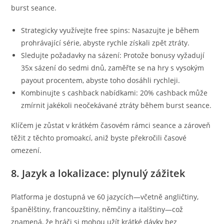
burst seance.
Strategicky využívejte free spins: Nasazujte je během
prohrávající série, abyste rychle získali zpět ztráty.
Sledujte požadavky na sázení: Protože bonusy vyžadují
35x sázení do sedmi dnů, zaměřte se na hry s vysokým
payout procentem, abyste toho dosáhli rychleji.
Kombinujte s cashback nabídkami: 20% cashback může
zmírnit jakékoli neočekávané ztráty během burst seance.
Klíčem je zůstat v krátkém časovém rámci seance a zároveň
těžit z těchto promoakcí, aniž byste překročili časové
omezení.
8. Jazyk a lokalizace: plynulý zážitek
Platforma je dostupná ve 60 jazycích—včetně angličtiny,
španělštiny, francouzštiny, němčiny a italštiny—což
znamená, že hráči si mohou užít krátké dávky bez