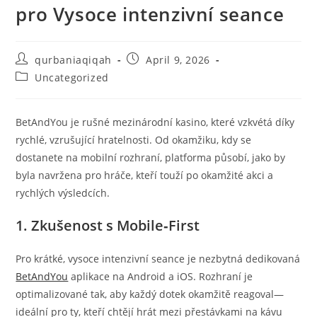
pro Vysoce intenzivní seance
qurbaniaqiqah
April 9, 2026
Uncategorized
BetAndYou je rušné mezinárodní kasino, které vzkvétá díky
rychlé, vzrušující hratelnosti. Od okamžiku, kdy se
dostanete na mobilní rozhraní, platforma působí, jako by
byla navržena pro hráče, kteří touží po okamžité akci a
rychlých výsledcích.
1. Zkušenost s Mobile‑First
Pro krátké, vysoce intenzivní seance je nezbytná dedikovaná
BetAndYou
aplikace na Android a iOS. Rozhraní je
optimalizované tak, aby každý dotek okamžitě reagoval—
ideální pro ty, kteří chtějí hrát mezi přestávkami na kávu