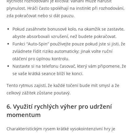
Rychlost rozhodování je klíčová: váhání může narušit
plynulost. Hráči často spoléhají na instinkt při rozhodování,
zda pokračovat nebo si dát pauzu.
Pokud zasáhnete bonusové kolo, na okamžik se zastavte,
abyste absorbovali vzrušení, než budete pokračovat.
Funkci “Auto‑Spin” používejte pouze pokud jste si jisti, že
zvládnete řídit riziko automaticky; jinak volte ruční
otáčení pro úplnou kontrolu.
Nastavte si na telefonu časovač, který vám připomene, že
se vaše krátká seance blíží ke konci.
Tento rytmus zajistí, že každé točení bude mít smysl a že
celkový zážitek zůstane poutavý.
6. Využití rychlých výher pro udržení
momentum
Charakteristickým rysem krátké vysokointenzivní hry je