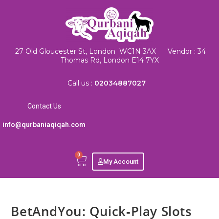
27 Old Gloucester St, London WC1N 3AX Vendor : 34
Thomas Rd, London E14 7YX
Call us :
02034887027
Contact Us
info@qurbaniaqiqah.com
0
My Account
BetAndYou: Quick‑Play Slots