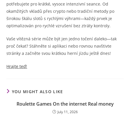
potřebujete pro krátké, vysoce intenzivní seance. Od
okamžitých vkladů přes crypto nebo tradiční metody po
širokou škálu slotů s rychlými výhrami—každý prvek je
optimalizován pro rychlé vzrušení bez ztráty kontroly.
Vaše vítězná série může být jen jedno točení daleko—tak
proč čekat? Stáhněte si aplikaci nebo rovnou navštivte
stránky a začněte svou krátkou herní jízdu ještě dnes!
Hrajte teď!
YOU MIGHT ALSO LIKE
Roulette Games On the internet Real money
July 11, 2026