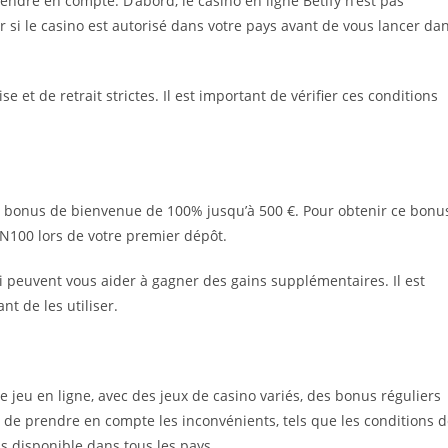
endre en compte. D’abord, le casino en ligne Betify n’est pas
er si le casino est autorisé dans votre pays avant de vous lancer da
e et de retrait strictes. Il est important de vérifier ces conditions
un bonus de bienvenue de 100% jusqu’à 500 €. Pour obtenir ce bonu
ON100 lors de votre premier dépôt.
qui peuvent vous aider à gagner des gains supplémentaires. Il est
nt de les utiliser.
e jeu en ligne, avec des jeux de casino variés, des bonus réguliers
 de prendre en compte les inconvénients, tels que les conditions 
pas disponible dans tous les pays.