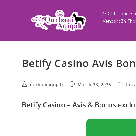
27 Old Glouces
Vendor : 34 Tho
Betify Casino Avis Bon
qurbaniaqiqah
March 23, 2026
Unca
Betify Casino – Avis & Bonus exclus