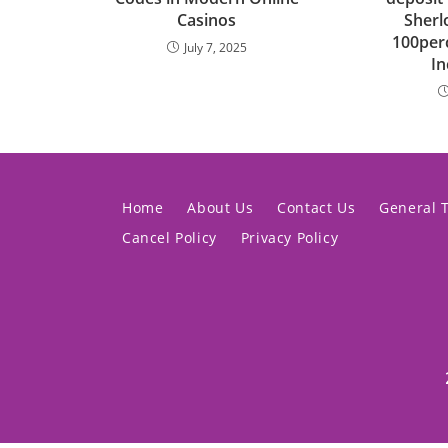
Casinos
Sherl
100perc
July 7, 2025
In
Home
About Us
Contact Us
General 
Cancel Policy
Privacy Policy