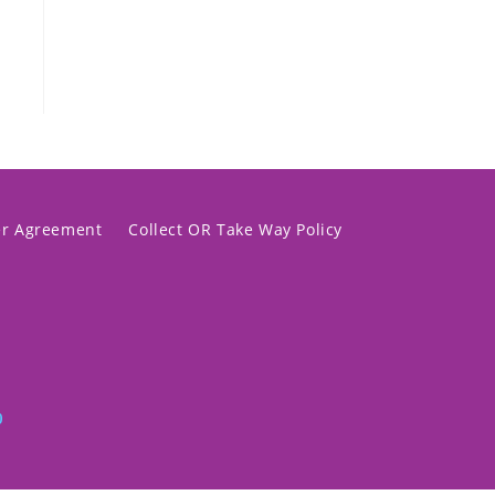
er Agreement
Collect OR Take Way Policy
p