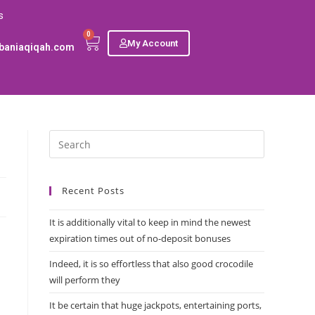
s
0
My Account
baniaqiqah.com
Recent Posts
It is additionally vital to keep in mind the newest
expiration times out of no-deposit bonuses
Indeed, it is so effortless that also good crocodile
will perform they
It be certain that huge jackpots, entertaining ports,