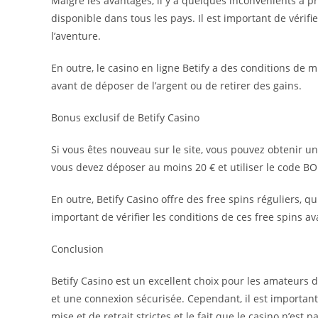
Malgré les avantages, il y a quelques inconvénients à pr
disponible dans tous les pays. Il est important de vérifi
l’aventure.
En outre, le casino en ligne Betify a des conditions de mis
avant de déposer de l’argent ou de retirer des gains.
Bonus exclusif de Betify Casino
Si vous êtes nouveau sur le site, vous pouvez obtenir 
vous devez déposer au moins 20 € et utiliser le code B
En outre, Betify Casino offre des free spins réguliers, 
important de vérifier les conditions de ces free spins ava
Conclusion
Betify Casino est un excellent choix pour les amateurs d
et une connexion sécurisée. Cependant, il est important
mise et de retrait strictes et le fait que le casino n’est 