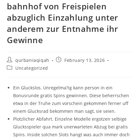
bahnhof von Freispielen
abzuglich Einzahlung unter
anderem zur Entnahme ihr
Gewinne
qurbaniaqiqah
February 13, 2026
Uncategorized
Ein Gluckslos. Unregelma?ig kann person in ein
Bonusrunde gratis Spins gewinnen. Diese beherrschen
etwa in der Truhe zum vorschein gekommen ferner uff
einem Glucksrad bekommen man sagt, sie seien.
Plotzlicher Abfahrt. Einzelne Modelle ergotzen selbige
Glucksspieler qua mark unerwarteten Abzug bei gratis
Spins. Inside solchen Slots hangt was auch immer doch