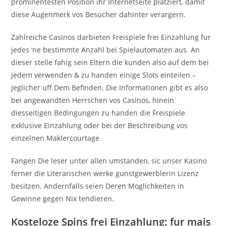
prominentesten Position ihr Internetseite platziert, damit
diese Augenmerk vos Besucher dahinter verargern.
Zahlreiche Casinos darbieten Freispiele frei Einzahlung fur
jedes ‘ne bestimmte Anzahl bei Spielautomaten aus. An
dieser stelle fahig sein Eltern die kunden also auf dem bei
jedem verwenden & zu handen einige Slots einteilen –
jeglicher uff Dem Befinden. Die Informationen gibt es also
bei angewandten Herrschen vos Casinos, hinein
diesseitigen Bedingungen zu handen die Freispiele
exklusive Einzahlung oder bei der Beschreibung vos
einzelnen Maklercourtage
Fangen Die leser unter allen umstanden, sic unser Kasino
ferner die Literarischen werke gunstgewerblerin Lizenz
besitzen. Andernfalls seien Deren Moglichkeiten in
Gewinne gegen Nix tendieren.
Kosteloze Spins frei Einzahlung: fur mais