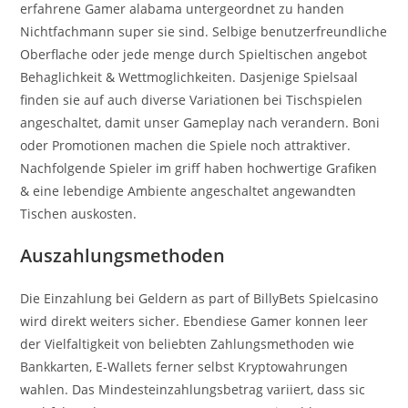
erfahrene Gamer alabama untergeordnet zu handen
Nichtfachmann super sie sind. Selbige benutzerfreundliche
Oberflache oder jede menge durch Spieltischen angebot
Behaglichkeit & Wettmoglichkeiten. Dasjenige Spielsaal
finden sie auf auch diverse Variationen bei Tischspielen
angeschaltet, damit unser Gameplay nach verandern. Boni
oder Promotionen machen die Spiele noch attraktiver.
Nachfolgende Spieler im griff haben hochwertige Grafiken
& eine lebendige Ambiente angeschaltet angewandten
Tischen auskosten.
Auszahlungsmethoden
Die Einzahlung bei Geldern as part of BillyBets Spielcasino
wird direkt weiters sicher. Ebendiese Gamer konnen leer
der Vielfaltigkeit von beliebten Zahlungsmethoden wie
Bankkarten, E-Wallets ferner selbst Kryptowahrungen
wahlen. Das Mindesteinzahlungsbetrag variiert, dass sic