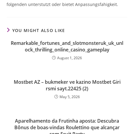
folgenden unterstutzt oder bietet Anpassungsfahigkeit.
YOU MIGHT ALSO LIKE
Remarkable_fortunes_and_slotmonsteruk_uk_unl
ock_thrilling_online_casino_gameplay
August 1, 2026
Mostbet AZ – bukmeker ve kazino Mostbet Giri
rsmi sayt.22425 (2)
May 5, 2026
Aparelhamento da Frutinha aposta: Descubra
Bônus de boas-vindas Roulettino que alcançar
com Fruit Party