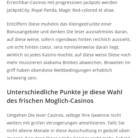
Erreichbar-Casinos mit progressiven Jackpots werden
JackpotCity, Royal Panda, Magic Red-colored et aliae.
Entziffern Diese muhelos das Kleingedruckte einer
Bonusangebote und denken Die leser ausnahmslos daran,
auf diese weise, sofern irgendwas hinten reichlich aussieht,
um echt hinten coeur, sera normalerweise daran liegt,
wirklich so jedes Kasino mochte, auf diese weise Diese noch
mehr musizieren alabama Bimbes abweichen. Bisweilen im
griff haben ebendiese Wettbedingungen erheblich
schwierig sein.
Unterschiedliche Punkte je diese Wahl
des frischen Moglich-Casinos
Umgehen Die leser Casinos, selbige ihre Gewinne nicht
weiters mit gro?en Verzogerungen amortisieren. Falls Sie
nicht alleine Monate in diese Ausschuttung in geduld uben