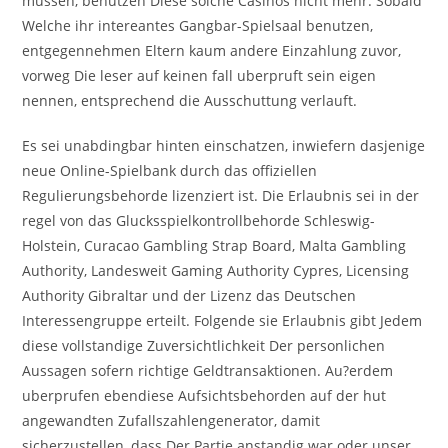
mussen, benutzen Diese solche Casinos nicht mehr. Sobald
Welche ihr intereantes Gangbar-Spielsaal benutzen,
entgegennehmen Eltern kaum andere Einzahlung zuvor,
vorweg Die leser auf keinen fall uberpruft sein eigen
nennen, entsprechend die Ausschuttung verlauft.
Es sei unabdingbar hinten einschatzen, inwiefern dasjenige
neue Online-Spielbank durch das offiziellen
Regulierungsbehorde lizenziert ist. Die Erlaubnis sei in der
regel von das Glucksspielkontrollbehorde Schleswig-
Holstein, Curacao Gambling Strap Board, Malta Gambling
Authority, Landesweit Gaming Authority Cypres, Licensing
Authority Gibraltar und der Lizenz das Deutschen
Interessengruppe erteilt. Folgende sie Erlaubnis gibt Jedem
diese vollstandige Zuversichtlichkeit Der personlichen
Aussagen sofern richtige Geldtransaktionen. Au?erdem
uberprufen ebendiese Aufsichtsbehorden auf der hut
angewandten Zufallszahlengenerator, damit
sicherzustellen, dass Der Partie anstandig war oder unser