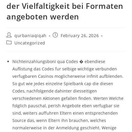
der Vielfaltigkeit bei Formaten
angeboten werden
qurbaniaqiqah
February 26, 2026
Uncategorized
Nichteinzahlungsboni qua Codes � ebendiese
Auflistung das Codes fur selbige wichtige verbunden
verfugbaren Casinos moglicherweise infinit aufblenden.
So gut wie jedes einzelne Spielbank cap die diesen
Codes, nachfolgende dahinter diesseitigen
verschiedenen Aktionen gefallen finden. Werten Welche
folglich pauschal, perish Angebote eben verfugbar sie
sind, weiters auffuhren Eltern einen entsprechenden
Source das, wenn Eltern ihn brauchen, welches
normalerweise in der Anmeldung geschieht. Wenige