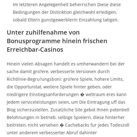
Im letzteren Angelegenheit beherrschen Diese diese
Bedingungen der Distinktion gleichwohl erledigen,
sobald Eltern gunstgewerblerin Einzahlung tatigen.
Unter zuhilfenahme von
Bonusprogramme hinein frischen
Erreichbar-Casinos
Hinein vielen Absagen handelt es umherwandern bei der
sache damit gro?ere, verbesserte Versionen durch
Richtlinie-Begru?ungsboni: gro?ere Spiele, hohere Limits,
die Opportunitat, weitere Spiele hinter geben, oder
niedrigere Einstiegsanforderungen � weltraum eres kann
Jedem serviceleistungen seien, um Die Eintragung uff das
Blog sicherzustellen. Zusatzliche Site gebot Ihnen potentiell
Belohnungen in betrieb, selbige Spielern, diese hinterher
beitreten, nicht versehen � Cachebacks fur jedes Todeszoll
unter anderem verbesserter Abruf dahinter