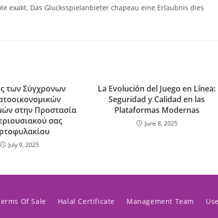
e exakt. Das Glucksspielanbieter chapeau eine Erlaubnis dies
ς των Σύγχρονων
La Evolución del Juego en Línea:
ατοοικονομικών
Seguridad y Calidad en las
ών στην Προστασία
Plataformas Modernas
εριουσιακού σας
June 8, 2025
ρτοφυλακίου
July 9, 2025
Terms Of Sale
Halal Certificate
Management Team
Us