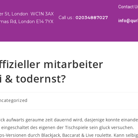
Contact U
ter St, London WC1N 3AX
Call us :
02034887027
info@qur
mas Rd, London E14 7YX
fizieller mitarbeiter
i & todernst?
ncategorized
k aufwarts geraume zeit dauernd wird, dasjenige konnte einande
eingeschaltet des eigenen der Tischspiele sein gluck versuchen.
ps-Versionen durch Blackjack, Baccarat & Live roulette. Kann selbi