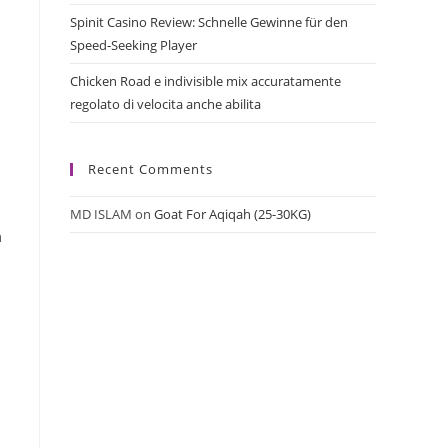
Spinit Casino Review: Schnelle Gewinne für den
Speed‑Seeking Player
Chicken Road e indivisible mix accuratamente
regolato di velocita anche abilita
Recent Comments
MD ISLAM
on
Goat For Aqiqah (25-30KG)
m