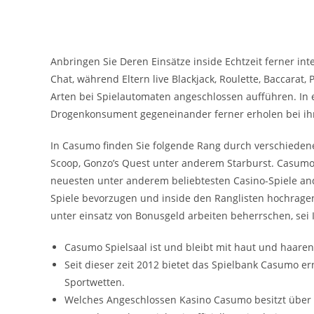
Anbringen Sie Deren Einsätze inside Echtzeit ferner inte
Chat, während Eltern live Blackjack, Roulette, Baccarat
Arten bei Spielautomaten angeschlossen aufführen. In 
Drogenkonsument gegeneinander ferner erholen bei ihr
In Casumo finden Sie folgende Rang durch verschiedene
Scoop, Gonzo’s Quest unter anderem Starburst. Casumo 
neuesten unter anderem beliebtesten Casino-Spiele andi
Spiele bevorzugen und inside den Ranglisten hochrage
unter einsatz von Bonusgeld arbeiten beherrschen, sei 
Casumo Spielsaal ist und bleibt mit haut und haare
Seit dieser zeit 2012 bietet das Spielbank Casumo e
Sportwetten.
Welches Angeschlossen Kasino Casumo besitzt über ü