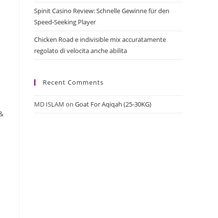
Spinit Casino Review: Schnelle Gewinne für den
Speed‑Seeking Player
Chicken Road e indivisible mix accuratamente
regolato di velocita anche abilita
Recent Comments
h
MD ISLAM
on
Goat For Aqiqah (25-30KG)
&