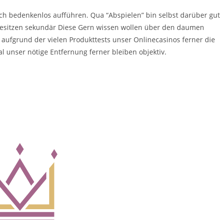
ch bedenkenlos aufführen. Qua “Abspielen” bin selbst darüber gut
 Besitzen sekundär Diese Gern wissen wollen über den daumen
ufgrund der vielen Produkttests unser Onlinecasinos ferner die
 unser nötige Entfernung ferner bleiben objektiv.