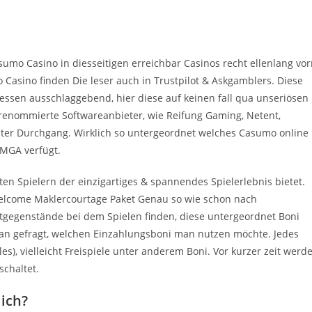
umo Casino in diesseitigen erreichbar Casinos recht ellenlang vo
sino finden Die leser auch in Trustpilot & Askgamblers. Diese
essen ausschlaggebend, hier diese auf keinen fall qua unseriösen
renommierte Softwareanbieter, wie Reifung Gaming, Netent,
beiter Durchgang. Wirklich so untergeordnet welches Casumo online
 MGA verfügt.
en Spielern der einzigartiges & spannendes Spielerlebnis bietet.
 Welcome Maklercourtage Paket Genau so wie schon nach
tgegenstände bei dem Spielen finden, diese untergeordnet Boni
 man gefragt, welchen Einzahlungsboni man nutzen möchte. Jedes
), vielleicht Freispiele unter anderem Boni. Vor kurzer zeit werd
chaltet.
ich?