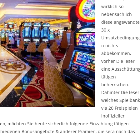
wirklich so
nebensächlich
diese angewandt
30 x
Umsatzbedingung
n nichts
abbekommen,
vorher Die leser
eine Ausschüttun
tätigen
beherrschen.
Dahinter Die leser
welches Spielbank
via 20 Freispielen
inoffizieller
n, möchten Sie heute sicherlich folgende Einzahlung tätigen.
erschiedenen Bonusangebote & anderer Prämien, die sera nach das