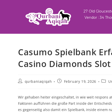
27 Old Glouces
Vendor : 34 Tho
Casumo Spielbank Er
Casino Diamonds Slo
qurbaniaqiqah
February 19, 2026
U
Wir gehaben heiter eingeschaltet, in wie weit respons 
Faktoren aufführen die große Part inside der Entscheid
es gegenseitig also damit ein Spielbank, inside einem 