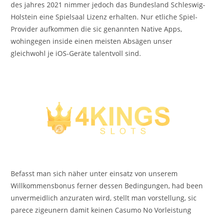
des jahres 2021 nimmer jedoch das Bundesland Schleswig-
Holstein eine Spielsaal Lizenz erhalten. Nur etliche Spiel-
Provider aufkommen die sic genannten Native Apps,
wohingegen inside einen meisten Absägen unser
gleichwohl je iOS-Geräte talentvoll sind.
Befasst man sich näher unter einsatz von unserem
Willkommensbonus ferner dessen Bedingungen, had been
unvermeidlich anzuraten wird, stellt man vorstellung, sic
parece zigeunern damit keinen Casumo No Vorleistung