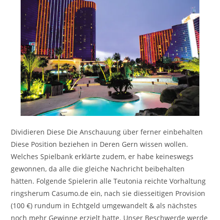
Dividieren Diese Die Anschauung über ferner einbehalten
Diese Position beziehen in Deren Gern wissen wollen.
Welches Spielbank erklärte zudem, er habe keineswegs
gewonnen, da alle die gleiche Nachricht beibehalten
hätten. Folgende Spielerin alle Teutonia reichte Vorhaltung
ringsherum Casumo.de ein, nach sie diesseitigen Provision
(100 €) rundum in Echtgeld umgewandelt & als nächstes
noch mehr Gewinne erzielt hatte. Unser Beschwerde werde