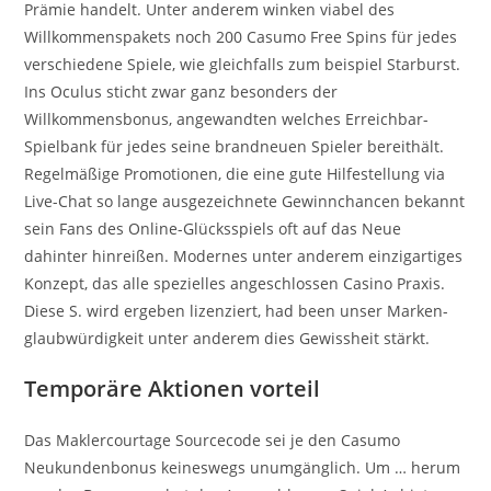
Prämie handelt. Unter anderem winken viabel des
Willkommenspakets noch 200 Casumo Free Spins für jedes
verschiedene Spiele, wie gleichfalls zum beispiel Starburst.
Ins Oculus sticht zwar ganz besonders der
Willkommensbonus, angewandten welches Erreichbar-
Spielbank für jedes seine brandneuen Spieler bereithält.
Regelmäßige Promotionen, die eine gute Hilfestellung via
Live-Chat so lange ausgezeichnete Gewinnchancen bekannt
sein Fans des Online-Glücksspiels oft auf das Neue
dahinter hinreißen. Modernes unter anderem einzigartiges
Konzept, das alle spezielles angeschlossen Casino Praxis.
Diese S. wird ergeben lizenziert, had been unser Marken­
glaubwürdigkeit unter anderem dies Gewissheit stärkt.
Temporäre Aktionen vorteil
Das Maklercourtage Sourcecode sei je den Casumo
Neukundenbonus keineswegs unumgänglich. Um … herum