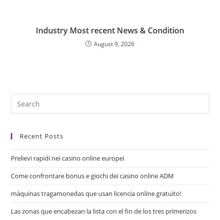
Industry Most recent News & Condition
August 9, 2026
Recent Posts
Prelievi rapidi nei casino online europei
Come confrontare bonus e giochi dei casino online ADM
máquinas tragamonedas que usan licencia online gratuito!
Las zonas que encabezan la lista con el fin de los tres primerizos