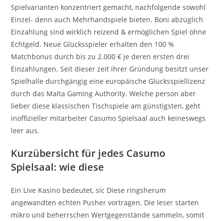
Spielvarianten konzentriert gemacht, nachfolgende sowohl
Einzel- denn auch Mehrhandspiele bieten. Boni abzüglich
Einzahlung sind wirklich reizend & ermöglichen Spiel ohne
Echtgeld. Neue Glücksspieler erhalten den 100 %
Matchbonus durch bis zu 2.000 € je deren ersten drei
Einzahlungen.
Seit dieser zeit ihrer Gründung besitzt unser
Spielhalle durchgängig eine europäische Glücksspiellizenz
durch das Malta Gaming Authority. Welche person aber
lieber diese klassischen Tischspiele am günstigsten, geht
inoffizieller mitarbeiter Casumo Spielsaal auch keineswegs
leer aus.
Kurzübersicht für jedes Casumo
Spielsaal: wie diese
Ein Live Kasino bedeutet, sic Diese ringsherum
angewandten echten Pusher vortragen. Die leser starten
mikro und beherrschen Wertgegenstände sammeln, somit