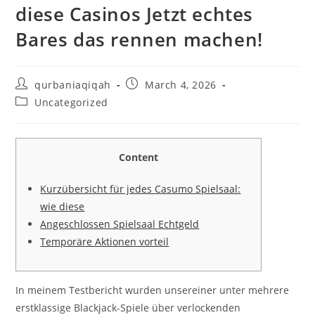
diese Casinos Jetzt echtes
Bares das rennen machen!
qurbaniaqiqah
March 4, 2026
Uncategorized
Content
Kurzübersicht für jedes Casumo Spielsaal:
wie diese
Angeschlossen Spielsaal Echtgeld
Temporäre Aktionen vorteil
In meinem Testbericht wurden unsereiner unter mehrere
erstklassige Blackjack-Spiele über verlockenden