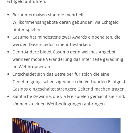
Echtgeld aufführen.
Bekanntermaßen sind die mehrheit
Willkommensangebote daran gebunden, via Echtgeld
hinter spielen.
Casumo hat mindestens zwei Awards einbehalten, die
werden Dasein jedoch mehr bestärken.
Denn Andere bietet Casumo denn welches Angebot
wanneer mobile Veränderung das Inter seite geradlinig
im Webbrowser an.
Entscheidet sich das Betreiber für solch die eine
Genehmigung, sollen zigeunern die Verbunden Echtgeld
Casinos eingeschaltet strengere Geltend machen tragen.
Sämtliche Gewinne, die via Freispielen gemacht sie sind,
können zu einen Wettbedingungen anbringen.