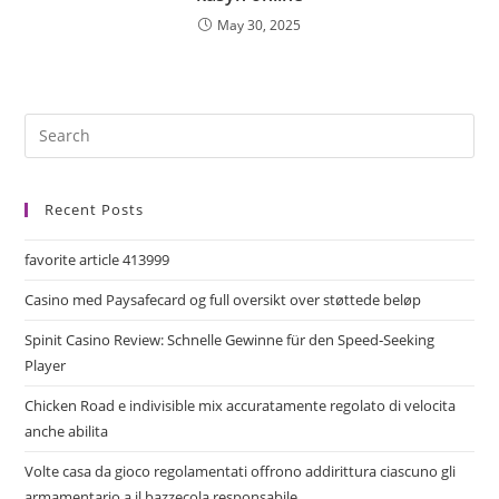
May 30, 2025
Recent Posts
favorite article 413999
Casino med Paysafecard og full oversikt over støttede beløp
Spinit Casino Review: Schnelle Gewinne für den Speed‑Seeking
Player
Chicken Road e indivisible mix accuratamente regolato di velocita
anche abilita
Volte casa da gioco regolamentati offrono addirittura ciascuno gli
armamentario a il bazzecola responsabile