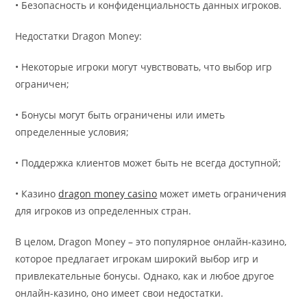
• Безопасность и конфиденциальность данных игроков.
Недостатки Dragon Money:
• Некоторые игроки могут чувствовать, что выбор игр
ограничен;
• Бонусы могут быть ограничены или иметь
определенные условия;
• Поддержка клиентов может быть не всегда доступной;
• Казино
dragon money casino
может иметь ограничения
для игроков из определенных стран.
В целом, Dragon Money – это популярное онлайн-казино,
которое предлагает игрокам широкий выбор игр и
привлекательные бонусы. Однако, как и любое другое
онлайн-казино, оно имеет свои недостатки.