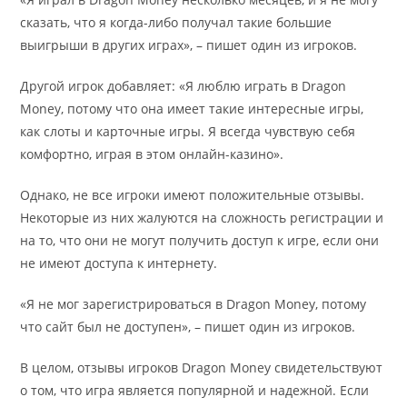
сказать, что я когда-либо получал такие большие
выигрыши в других играх», – пишет один из игроков.
Другой игрок добавляет: «Я люблю играть в Dragon
Money, потому что она имеет такие интересные игры,
как слоты и карточные игры. Я всегда чувствую себя
комфортно, играя в этом онлайн-казино».
Однако, не все игроки имеют положительные отзывы.
Некоторые из них жалуются на сложность регистрации и
на то, что они не могут получить доступ к игре, если они
не имеют доступа к интернету.
«Я не мог зарегистрироваться в Dragon Money, потому
что сайт был не доступен», – пишет один из игроков.
В целом, отзывы игроков Dragon Money свидетельствуют
о том, что игра является популярной и надежной. Если