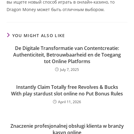
вы ищете новый способ играть в онлайн-казино, то
Dragon Money может быть отличным выбором.
YOU MIGHT ALSO LIKE
De Digitale Transformatie van Contentcreatie:
Authenticiteit, Betrouwbaarheid en de Toegang
tot Online Platforms
July 7, 2025
Instantly Claim Totally free Revolves & Bucks
With play stardust slot online no Put Bonus Rules
April 11, 2026
Znaczenie profesjonalnej obsługi klienta w branży
kasyn online