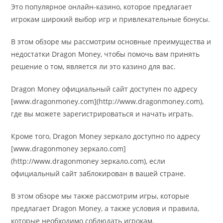
Это популярное онлайн-казино, которое предлагает
игрокам широкий выбор игр и привлекательные бонусы.
В этом обзоре мы рассмотрим основные преимущества и
недостатки Dragon Money, чтобы помочь вам принять
решение о том, является ли это казино для вас.
Dragon Money официальный сайт доступен по адресу
[www.dragonmoney.com](http://www.dragonmoney.com),
где вы можете зарегистрироваться и начать играть.
Кроме того, Dragon Money зеркало доступно по адресу
[www.dragonmoney зеркало.com]
(http://www.dragonmoney зеркало.com), если
официальный сайт заблокирован в вашей стране.
В этом обзоре мы также рассмотрим игры, которые
предлагает Dragon Money, а также условия и правила,
которые необходимо соблюдать игрокам.