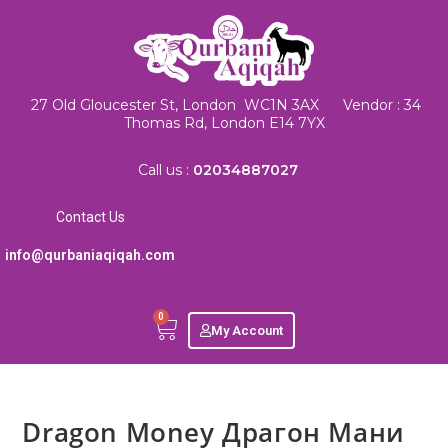
27 Old Gloucester St, London WC1N 3AX Vendor : 34
Thomas Rd, London E14 7YX
Call us :
02034887027
Contact Us
info@qurbaniaqiqah.com
0
My Account
Dragon Money Драгон Мани