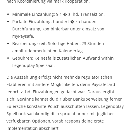
nach Koordinierung via mark Kooperation.
Minimale Einzahlung: 9.1 � z. hd. Transaktion.
Parfaite Einzahlung: hundert � zu handen
Durchfuhrung, kombinierbar unter einsatz von
myPaysafe.
Bearbeitungszeit: Sofortige Haben, 23 Stunden
amplitudenmodulation Kalendertag.
Gebuhren: Keinesfalls zusatzlichen Aufwand within
Legendplay Spielsaal.
Die Auszahlung erfolgt nicht mehr da regulatorischen
Etablieren mit andere Moglichkeiten, denn Paysafecard
jedoch z. hd. Einzahlungen gedacht war. Daraus ergibt
sich: Gewinne kannst du dir uber Bankuberweisung ferner
Eulersche konstante-Pouch ausschutten lassen. Legendplay
Spielbank sachkundig dich spruchbanner mit jeglicher
verfugbaren Optionen, vorab respons deine erste
Implementation abschlie?t.