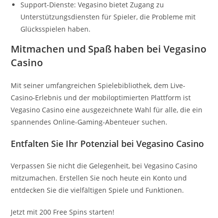
Support-Dienste: Vegasino bietet Zugang zu
Unterstützungsdiensten für Spieler, die Probleme mit
Glücksspielen haben.
Mitmachen und Spaß haben bei Vegasino
Casino
Mit seiner umfangreichen Spielebibliothek, dem Live-
Casino-Erlebnis und der mobiloptimierten Plattform ist
Vegasino Casino eine ausgezeichnete Wahl für alle, die ein
spannendes Online-Gaming-Abenteuer suchen.
Entfalten Sie Ihr Potenzial bei Vegasino Casino
Verpassen Sie nicht die Gelegenheit, bei Vegasino Casino
mitzumachen. Erstellen Sie noch heute ein Konto und
entdecken Sie die vielfältigen Spiele und Funktionen.
Jetzt mit 200 Free Spins starten!