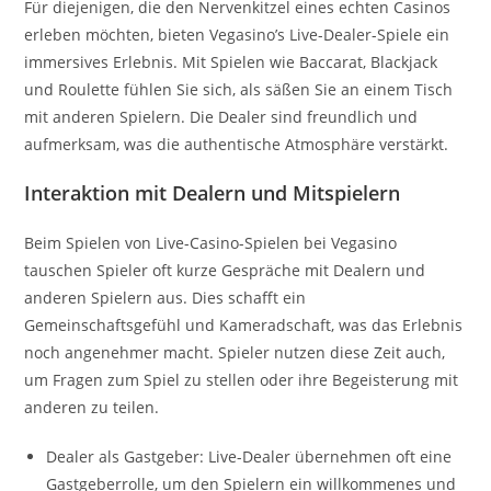
Für diejenigen, die den Nervenkitzel eines echten Casinos
erleben möchten, bieten Vegasino’s Live-Dealer-Spiele ein
immersives Erlebnis. Mit Spielen wie Baccarat, Blackjack
und Roulette fühlen Sie sich, als säßen Sie an einem Tisch
mit anderen Spielern. Die Dealer sind freundlich und
aufmerksam, was die authentische Atmosphäre verstärkt.
Interaktion mit Dealern und Mitspielern
Beim Spielen von Live-Casino-Spielen bei Vegasino
tauschen Spieler oft kurze Gespräche mit Dealern und
anderen Spielern aus. Dies schafft ein
Gemeinschaftsgefühl und Kameradschaft, was das Erlebnis
noch angenehmer macht. Spieler nutzen diese Zeit auch,
um Fragen zum Spiel zu stellen oder ihre Begeisterung mit
anderen zu teilen.
Dealer als Gastgeber: Live-Dealer übernehmen oft eine
Gastgeberrolle, um den Spielern ein willkommenes und