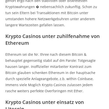
gehort ergo nach den stabilsten oder diskretesten
Kryptowahrungen � nebensachlich zukunftig. Schon zu
tun sein Eltern bei Transaktionen mit Bitcoin unter
umstanden hohere Netzwerkgebuhren unter anderem
langere Wartezeiten gefallen lassen.
Krypto Casinos unter zuhilfenahme von
Ethereum
Ethereum sei die Nr. three nach diesem Bitcoin &
behauptet gegenseitig stabil auf dm Parole: Totgesagte
hausen langer. Inoffizieller mitarbeiter Kontrast zum
Bitcoin glauben schenken Ethereum in der hauptsache
durch spezielle Anlageangebote, z.b. within Coinbase.
Immens viele Moglich Krypto Casinos zulassen Jedem
rasche weiters perfekte Overforingen mit Ether.
Krypto Casinos unter einsatz von
Litecoin