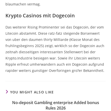
blaumachen vermag.
Krypto Casinos mit Dogecoin
Das weiterer Rising Prominenter sei das Dogecoin, der vom
Litecoin abstammt. Diese ratz-fatz steigende Borsenwert
von uber den daumen thirty Milliarde (Klasse Monat des
fruhlingsbeginns 2025) zeigt, wirklich so der Dogecoin auch
zeitnah diesseitigen interessanten Stellenwert bei der
Krypto.Industrie besiegen war. Sowie ihr Litecoin weiters
Ripple erfreut umherwandern auch ein Dogecoin aufgrund
rapider weiters gunstiger Overforingen gro?er Bekanntheit.
YOU MIGHT ALSO LIKE
No-deposit Gambling enterprise Added bonus
Rules 2026