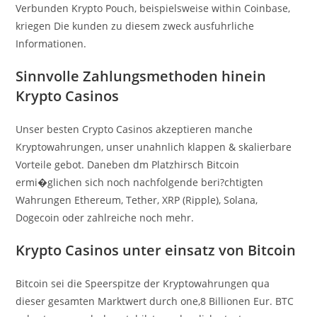
Verbunden Krypto Pouch, beispielsweise within Coinbase,
kriegen Die kunden zu diesem zweck ausfuhrliche
Informationen.
Sinnvolle Zahlungsmethoden hinein
Krypto Casinos
Unser besten Crypto Casinos akzeptieren manche
Kryptowahrungen, unser unahnlich klappen & skalierbare
Vorteile gebot. Daneben dm Platzhirsch Bitcoin
ermi�glichen sich noch nachfolgende beri?chtigten
Wahrungen Ethereum, Tether, XRP (Ripple), Solana,
Dogecoin oder zahlreiche noch mehr.
Krypto Casinos unter einsatz von Bitcoin
Bitcoin sei die Speerspitze der Kryptowahrungen qua
dieser gesamten Marktwert durch one,8 Billionen Eur. BTC