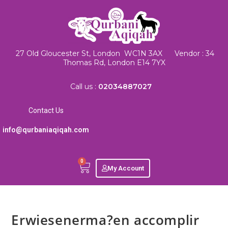
27 Old Gloucester St, London WC1N 3AX Vendor : 34
Thomas Rd, London E14 7YX
Call us :
02034887027
Contact Us
info@qurbaniaqiqah.com
0
My Account
Erwiesenerma?en accomplir