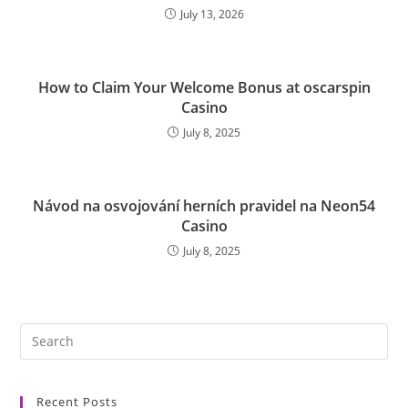
July 13, 2026
How to Claim Your Welcome Bonus at oscarspin
Casino
July 8, 2025
Návod na osvojování herních pravidel na Neon54
Casino
July 8, 2025
Recent Posts