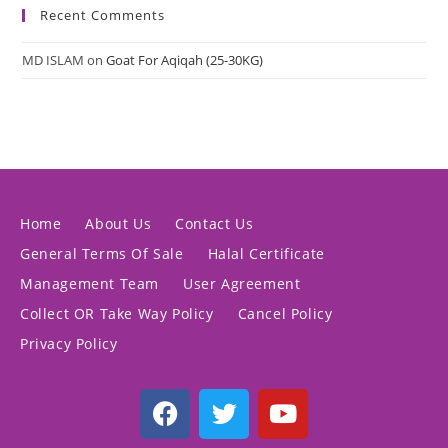
Recent Comments
MD ISLAM
on
Goat For Aqiqah (25-30KG)
Home
About Us
Contact Us
General Terms Of Sale
Halal Certificate
Management Team
User Agreement
Collect OR Take Way Policy
Cancel Policy
Privacy Policy