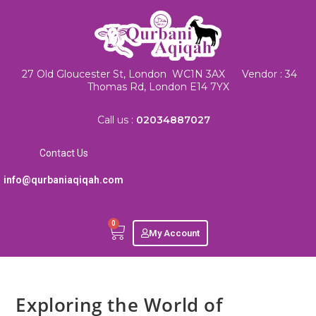
27 Old Gloucester St, London WC1N 3AX Vendor : 34
Thomas Rd, London E14 7YX
Call us :
02034887027
Contact Us
info@qurbaniaqiqah.com
0
My Account
Exploring the World of