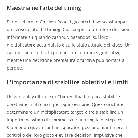
Maestria nell’arte del timing
Per eccellere in Chicken Road, i giocatori devono sviluppare
un senso acuto del timing. Ciò comporta prendere decisioni
informate su quando cashout, basandosi sul loro
moltiplicatore accumulato e sullo stato attuale del gioco. Un
cashout ben calibrato può portare a premi significativi,
mentre una decisione prematura o tardiva può portare a
perdite.
L’importanza di stabilire obiettivi e limiti
Un gameplay efficace in Chicken Road implica stabilire
obiettivi e limiti chiari per ogni sessione. Questo include
determinare un moltiplicatore target, oltre a stabilire un
importo massimo di scommessa e una soglia di stop-loss.
Stabilendo questi confini, i giocatori possono mantenere il
controllo del loro gioco e evitare decisioni impulsive che