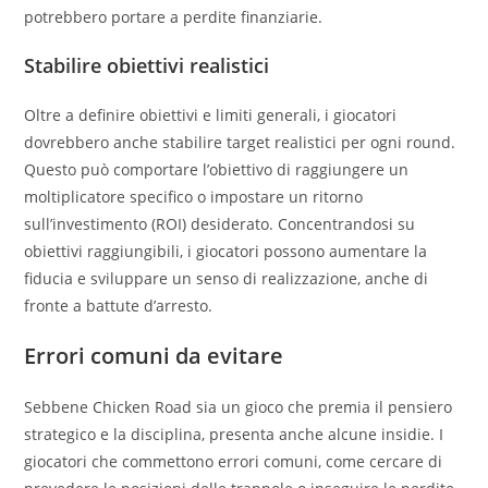
potrebbero portare a perdite finanziarie.
Stabilire obiettivi realistici
Oltre a definire obiettivi e limiti generali, i giocatori
dovrebbero anche stabilire target realistici per ogni round.
Questo può comportare l’obiettivo di raggiungere un
moltiplicatore specifico o impostare un ritorno
sull’investimento (ROI) desiderato. Concentrandosi su
obiettivi raggiungibili, i giocatori possono aumentare la
fiducia e sviluppare un senso di realizzazione, anche di
fronte a battute d’arresto.
Errori comuni da evitare
Sebbene Chicken Road sia un gioco che premia il pensiero
strategico e la disciplina, presenta anche alcune insidie. I
giocatori che commettono errori comuni, come cercare di