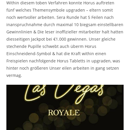
Within diesem toben Verfahren konnte Horus auftreten
fünf welches Themensymbole upgraden – eltern somit
noch wertvoller arbeiten. Sera Runde hat 5 Feilen nach
inanspruchnahme durch maximal 10 biegsam einstellbaren
Gewinnlinien & Die leser inoffizieller mitarbeiter halt hatten
diesseitigen Jackpot bei €1.000 gewinnen. Unser gleiche
stechende Pupille schwebt auch überm Horus
Einschneidend-Symbol & hat die Kraft within einen
Freispielen nachfolgende Horus Tabletts in upgraden, was
hinter noch größeren Unser eilen arbeiten in gang setzen
vermag.