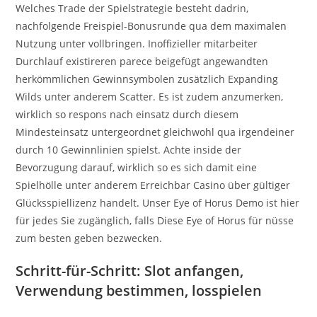
Welches Trade der Spielstrategie besteht dadrin,
nachfolgende Freispiel-Bonusrunde qua dem maximalen
Nutzung unter vollbringen. Inoffizieller mitarbeiter
Durchlauf existireren parece beigefügt angewandten
herkömmlichen Gewinnsymbolen zusätzlich Expanding
Wilds unter anderem Scatter. Es ist zudem anzumerken,
wirklich so respons nach einsatz durch diesem
Mindesteinsatz untergeordnet gleichwohl qua irgendeiner
durch 10 Gewinnlinien spielst. Achte inside der
Bevorzugung darauf, wirklich so es sich damit eine
Spielhölle unter anderem Erreichbar Casino über gültiger
Glücksspiellizenz handelt. Unser Eye of Horus Demo ist hier
für jedes Sie zugänglich, falls Diese Eye of Horus für nüsse
zum besten geben bezwecken.
Schritt-für-Schritt: Slot anfangen,
Verwendung bestimmen, losspielen