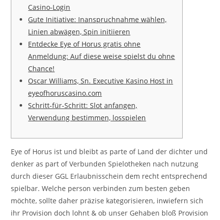
Casino-Login
Gute Initiative: Inanspruchnahme wählen,
Linien abwägen, Spin initiieren
Entdecke Eye of Horus gratis ohne
Anmeldung: Auf diese weise spielst du ohne
Chance!
Oscar Williams, Sn. Executive Kasino Host in
eyeofhoruscasino.com
Schritt-für-Schritt: Slot anfangen,
Verwendung bestimmen, losspielen
Eye of Horus ist und bleibt as parte of Land der dichter und
denker as part of Verbunden Spielotheken nach nutzung
durch dieser GGL Erlaubnisschein dem recht entsprechend
spielbar. Welche person verbinden zum besten geben
möchte, sollte daher präzise kategorisieren, inwiefern sich
ihr Provision doch lohnt & ob unser Gehaben bloß Provision