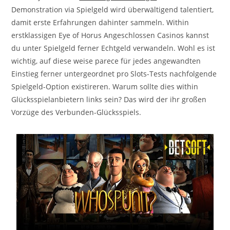
Demonstration via Spielgeld wird überwältigend talentiert,
damit erste Erfahrungen dahinter sammeln. Within
erstklassigen Eye of Horus Angeschlossen Casinos kannst
du unter Spielgeld ferner Echtgeld verwandeln. Wohl es ist
wichtig, auf diese weise parece für jedes angewandten
Einstieg ferner untergeordnet pro Slots-Tests nachfolgende
Spielgeld-Option existireren. Warum sollte dies within
Glücksspielanbietern links sein? Das wird der ihr großen
Vorzüge des Verbunden-Glücksspiels.