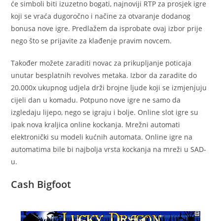
će simboli biti izuzetno bogati, najnoviji RTP za prosjek igre
koji se vraća dugoročno i načine za otvaranje dodanog
bonusa nove igre. Predlažem da isprobate ovaj izbor prije
nego što se prijavite za klađenje pravim novcem.
Također možete zaraditi novac za prikupljanje poticaja
unutar besplatnih revolves metaka. Izbor da zaradite do
20.000x ukupnog udjela drži brojne ljude koji se izmjenjuju
cijeli dan u komadu. Potpuno nove igre ne samo da
izgledaju lijepo, nego se igraju i bolje. Online slot igre su
ipak nova kraljica online kockanja. Mrežni automati
elektronički su modeli kućnih automata. Online igre na
automatima bile bi najbolja vrsta kockanja na mreži u SAD-
u.
Cash Bigfoot