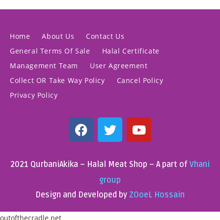
Home
About Us
Contact Us
General Terms Of Sale
Halal Certificate
Management Team
User Agreement
Collect OR Take Way Policy
Cancel Policy
Privacy Policy
2021 QurbaniAkika – Halal Meat Shop – A part of
Vhani
group
Design and Developed by
ZOoeL Hossain
outofthecradle.net