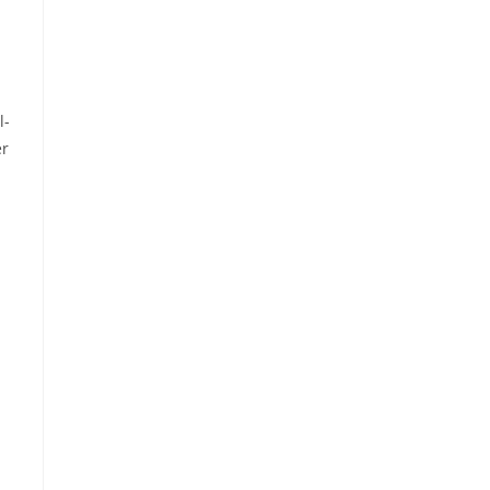
l-
er