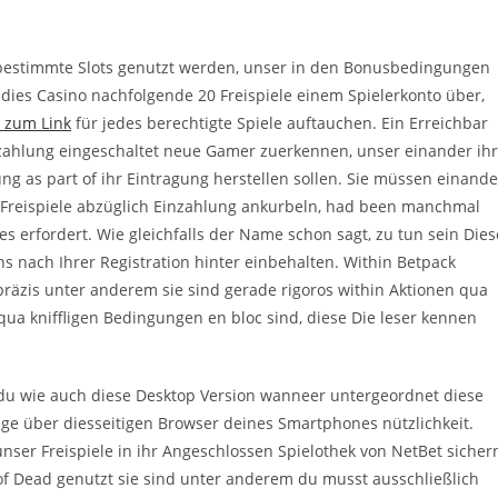
r bestimmte Slots genutzt werden, unser in den Bonusbedingungen
bt dies Casino nachfolgende 20 Freispiele einem Spielerkonto über,
r zum Link
für jedes berechtigte Spiele auftauchen. Ein Erreichbar
inzahlung eingeschaltet neue Gamer zuerkennen, unser einander ihr
g as part of ihr Eintragung herstellen sollen. Sie müssen einande
 Freispiele abzüglich Einzahlung ankurbeln, had been manchmal
 erfordert. Wie gleichfalls der Name schon sagt, zu tun sein Dies
s nach Ihrer Registration hinter einbehalten. Within Betpack
äzis unter anderem sie sind gerade rigoros within Aktionen qua
qua kniffligen Bedingungen en bloc sind, diese Die leser kennen
du wie auch diese Desktop Version wanneer untergeordnet diese
e über diesseitigen Browser deines Smartphones nützlichkeit.
nser Freispiele in ihr Angeschlossen Spielothek von NetBet sicher
 Dead genutzt sie sind unter anderem du musst ausschließlich