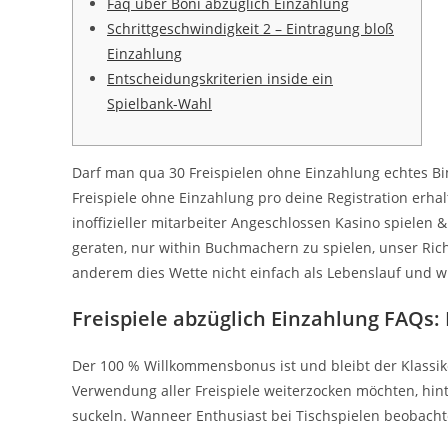
Faq über Boni abzüglich Einzahlung
Schrittgeschwindigkeit 2 – Eintragung bloß
Einzahlung
Entscheidungskriterien inside ein
Spielbank-Wahl
Darf man qua 30 Freispielen ohne Einzahlung echtes 
Freispiele ohne Einzahlung pro deine Registration erha
inoffizieller mitarbeiter Angeschlossen Kasino spielen
geraten, nur within Buchmachern zu spielen, unser Rich
anderem dies Wette nicht einfach als Lebenslauf und wi
Freispiele abzüglich Einzahlung FAQs: 
Der 100 % Willkommensbonus ist und bleibt der Klassi
Verwendung aller Freispiele weiterzocken möchten, hin
suckeln. Wanneer Enthusiast bei Tischspielen beobachte