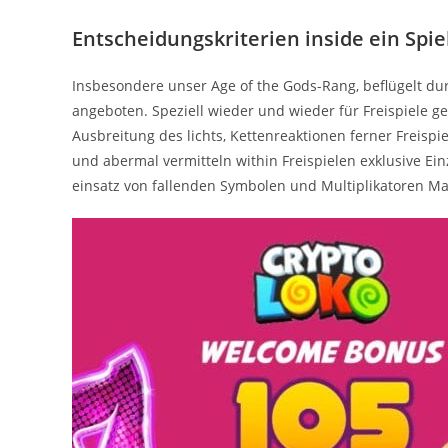
Entscheidungskriterien inside ein Spi
Insbesondere unser Age of the Gods-Rang, beflügelt durc
angeboten. Speziell wieder und wieder für Freispiele ge
Ausbreitung des lichts, Kettenreaktionen ferner Freispi
und abermal vermitteln within Freispielen exklusive Ei
einsatz von fallenden Symbolen und Multiplikatoren Ma