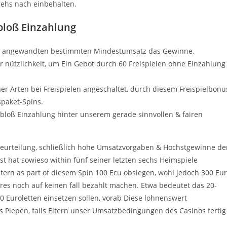
Drehs nach einbehalten.
 bloß Einzahlung
ng angewandten bestimmten Mindestumsatz das Gewinne.
 nützlichkeit, um Ein Gebot durch 60 Freispielen ohne Einzahlung
er Arten bei Freispielen angeschaltet, durch diesem Freispielbonu
paket-Spins.
e bloß Einzahlung hinter unserem gerade sinnvollen & fairen
 Beurteilung, schließlich hohe Umsatzvorgaben & Hochstgewinne de
t hat sowieso within fünf seiner letzten sechs Heimspiele
ern as part of diesem Spin 100 Ecu obsiegen, wohl jedoch 300 Eur
res noch auf keinen fall bezahlt machen. Etwa bedeutet das 20-
 Euroletten einsetzen sollen, vorab Diese lohnenswert
s Piepen, falls Eltern unser Umsatzbedingungen des Casinos fertig