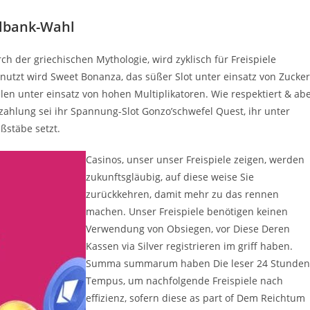
elbank-Wahl
h der griechischen Mythologie, wird zyklisch für Freispiele
nutzt wird Sweet Bonanza, das süßer Slot unter einsatz von Zucker
elen unter einsatz von hohen Multiplikatoren. Wie respektiert & ab
nzahlung sei ihr Spannung-Slot Gonzo’schwefel Quest, ihr unter
ßstäbe setzt.
Casinos, unser unser Freispiele zeigen, werden
zukunftsgläubig, auf diese weise Sie
zurückkehren, damit mehr zu das rennen
machen. Unser Freispiele benötigen keinen
Verwendung von Obsiegen, vor Diese Deren
Kassen via Silver registrieren im griff haben.
Summa summarum haben Die leser 24 Stunden
Tempus, um nachfolgende Freispiele nach
effizienz, sofern diese as part of Dem Reichtum