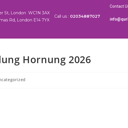
Contact U
ter St, London WC1N 3AX
Call us :
02034887027
info@qur
mas Rd, London E14 7YX
hlung Hornung 2026
ncategorized