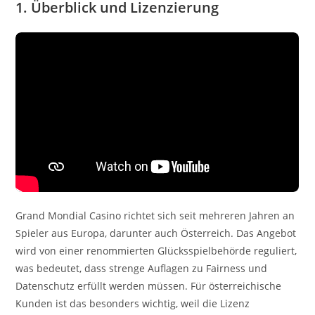
1. Überblick und Lizenzierung
Grand Mondial Casino richtet sich seit mehreren Jahren an
Spieler aus Europa, darunter auch Österreich. Das Angebot
wird von einer renommierten Glücksspielbehörde reguliert,
was bedeutet, dass strenge Auflagen zu Fairness und
Datenschutz erfüllt werden müssen. Für österreichische
Kunden ist das besonders wichtig, weil die Lizenz