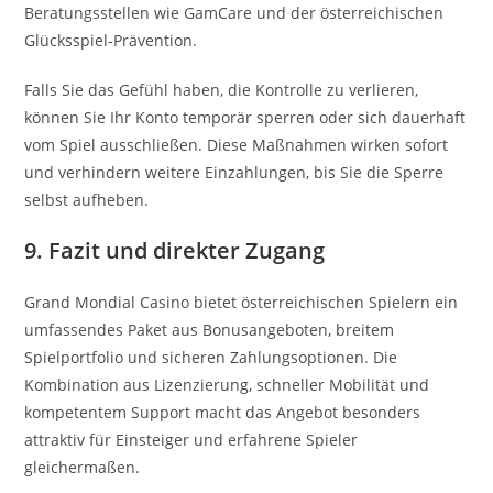
Beratungsstellen wie GamCare und der österreichischen
Glücksspiel‑Prävention.
Falls Sie das Gefühl haben, die Kontrolle zu verlieren,
können Sie Ihr Konto temporär sperren oder sich dauerhaft
vom Spiel ausschließen. Diese Maßnahmen wirken sofort
und verhindern weitere Einzahlungen, bis Sie die Sperre
selbst aufheben.
9. Fazit und direkter Zugang
Grand Mondial Casino bietet österreichischen Spielern ein
umfassendes Paket aus Bonusangeboten, breitem
Spielportfolio und sicheren Zahlungsoptionen. Die
Kombination aus Lizenzierung, schneller Mobilität und
kompetentem Support macht das Angebot besonders
attraktiv für Einsteiger und erfahrene Spieler
gleichermaßen.