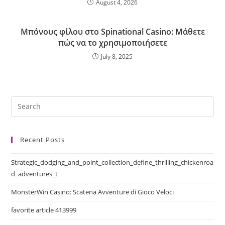
August 4, 2026
Μπόνους φίλου στο Spinational Casino: Μάθετε
πώς να το χρησιμοποιήσετε
July 8, 2025
Recent Posts
Strategic_dodging_and_point_collection_define_thrilling_chickenroa
d_adventures_t
MonsterWin Casino: Scatena Avventure di Gioco Veloci
favorite article 413999