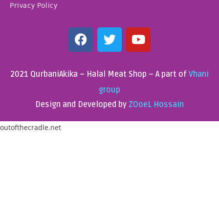
Privacy Policy
2021 QurbaniAkika – Halal Meat Shop – A part of
Vhani
group
Design and Developed by
ZOoeL Hossain
outofthecradle.net