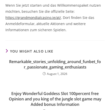
Wenn Sie jetzt starten und das Willkommenspaket nutzen
möchten, besuchen Sie die offizielle Seite:
https://grandmondialcasino.ie/at/
. Dort finden Sie das
Anmeldeformular, aktuelle Aktionen und weitere
Informationen zum sicheren Spielen.
YOU MIGHT ALSO LIKE
Remarkable_stories_unfolding_around_funbet_fo
r_passionate_gaming_enthusiasts
August 1, 2026
Enjoy Wonderful Goddess Slot 100percent free
Opinion and you king of the jungle slot game may
Added bonus Information