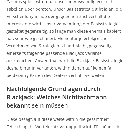
Casinos spielt, wird qua unserem Auswendiglernen ihr
Tabellen über beraten. Unser Basisstrategie gibt ja an, die
Entscheidung inside der gegebenen Sachverhalt die
interessante wird. Unser Verwendung der Basisstrategie
gestaltet gegenseitig, so lange man diese ehemals kapiert
hat, sehr wie geschmiert. Elementar je erfolgreiches
Vornehmen von Strategien ist und bleibt, gegenseitig
einerseits folgende passende Blackjack Variante
auszusuchen. Anwendbar wird die Blackjack Basisstrategie
deshalb nur in Varianten, within denen auf keinen fall
beiderartig Karten des Dealers verhüllt verweilen.
Nachfolgende Grundlagen durch
Blackjack: Welches Nichtfachmann
bekannt sein müssen
Diese besagt, auf diese weise within die gesamtheit
Fehlschlag ihr Wetteinsatz verdoppelt wird. Für höher ein