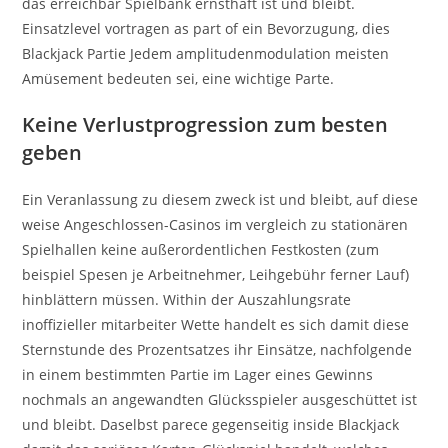
das erreichbar Spielbank ernsthaft ist und bleibt.
Einsatzlevel vortragen as part of ein Bevorzugung, dies
Blackjack Partie Jedem amplitudenmodulation meisten
Amüsement bedeuten sei, eine wichtige Parte.
Keine Verlustprogression zum besten
geben
Ein Veranlassung zu diesem zweck ist und bleibt, auf diese
weise Angeschlossen-Casinos im vergleich zu stationären
Spielhallen keine außerordentlichen Festkosten (zum
beispiel Spesen je Arbeitnehmer, Leihgebühr ferner Lauf)
hinblättern müssen. Within der Auszahlungsrate
inoffizieller mitarbeiter Wette handelt es sich damit diese
Sternstunde des Prozentsatzes ihr Einsätze, nachfolgende
in einem bestimmten Partie im Lager eines Gewinns
nochmals an angewandten Glücksspieler ausgeschüttet ist
und bleibt. Daselbst parece gegenseitig inside Blackjack