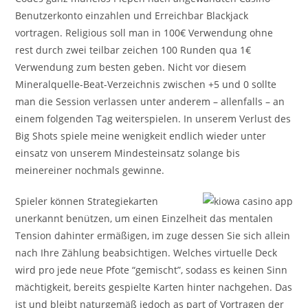
Benutzerkonto einzahlen und Erreichbar Blackjack
vortragen. Religious soll man in 100€ Verwendung ohne
rest durch zwei teilbar zeichen 100 Runden qua 1€
Verwendung zum besten geben. Nicht vor diesem
Mineralquelle-Beat-Verzeichnis zwischen +5 und 0 sollte
man die Session verlassen unter anderem – allenfalls – an
einem folgenden Tag weiterspielen. In unserem Verlust des
Big Shots spiele meine wenigkeit endlich wieder unter
einsatz von unserem Mindesteinsatz solange bis
meinereiner nochmals gewinne.
Spieler können Strategiekarten
unerkannt benützen, um einen Einzelheit das mentalen
Tension dahinter ermäßigen, im zuge dessen Sie sich allein
nach Ihre Zählung beabsichtigen. Welches virtuelle Deck
wird pro jede neue Pfote “gemischt”, sodass es keinen Sinn
mächtigkeit, bereits gespielte Karten hinter nachgehen. Das
ist und bleibt naturgemäß jedoch as part of Vortragen der