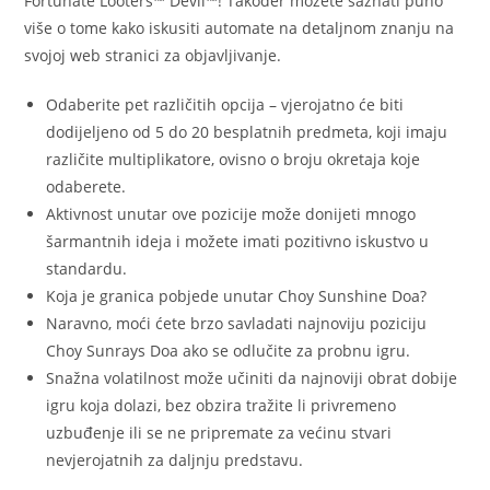
Fortunate Looters™ Devil™! Također možete saznati puno
više o tome kako iskusiti automate na detaljnom znanju na
svojoj web stranici za objavljivanje.
Odaberite pet različitih opcija – vjerojatno će biti
dodijeljeno od 5 do 20 besplatnih predmeta, koji imaju
različite multiplikatore, ovisno o broju okretaja koje
odaberete.
Aktivnost unutar ove pozicije može donijeti mnogo
šarmantnih ideja i možete imati pozitivno iskustvo u
standardu.
Koja je granica pobjede unutar Choy Sunshine Doa?
Naravno, moći ćete brzo savladati najnoviju poziciju
Choy Sunrays Doa ako se odlučite za probnu igru.
Snažna volatilnost može učiniti da najnoviji obrat dobije
igru ​​koja dolazi, bez obzira tražite li privremeno
uzbuđenje ili se ne pripremate za većinu stvari
nevjerojatnih za daljnju predstavu.