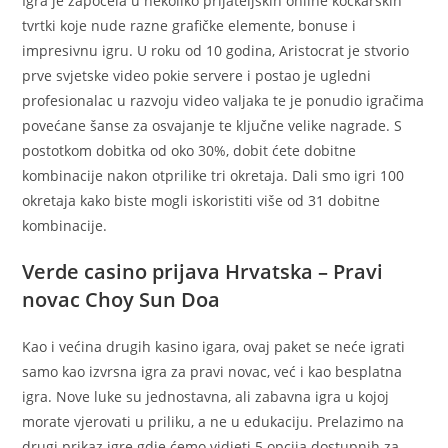
Igra je započela u nekoliko prijateljskih online kockarskih
tvrtki koje nude razne grafičke elemente, bonuse i
impresivnu igru. U roku od 10 godina, Aristocrat je stvorio
prve svjetske video pokie servere i postao je ugledni
profesionalac u razvoju video valjaka te je ponudio igračima
povećane šanse za osvajanje te ključne velike nagrade. S
postotkom dobitka od oko 30%, dobit ćete dobitne
kombinacije nakon otprilike tri okretaja.
Dali smo igri 100
okretaja kako biste mogli iskoristiti više od 31 dobitne
kombinacije.
Verde casino prijava Hrvatska – Pravi
novac Choy Sun Doa
Kao i većina drugih kasino igara, ovaj paket se neće igrati
samo kao izvrsna igra za pravi novac, već i kao besplatna
igra. Nove luke su jednostavna, ali zabavna igra u kojoj
morate vjerovati u priliku, a ne u edukaciju. Prelazimo na
drugi prikaz igre gdje ćemo vidjeti 5 opcija dostupnih za