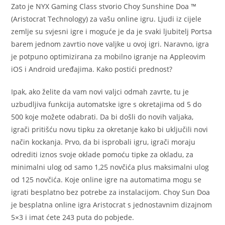
Zato je NYX Gaming Class stvorio Choy Sunshine Doa ™
(Aristocrat Technology) za vašu online igru. Ljudi iz cijele
zemlje su svjesni igre i moguće je da je svaki ljubitelj Portsa
barem jednom zavrtio nove valjke u ovoj igri. Naravno, igra
je potpuno optimizirana za mobilno igranje na Appleovim
iOS i Android uređajima. Kako postići prednost?
Ipak, ako želite da vam novi valjci odmah zavrte, tu je
uzbudljiva funkcija automatske igre s okretajima od 5 do
500 koje možete odabrati. Da bi došli do novih valjaka,
igrači pritišću novu tipku za okretanje kako bi uključili novi
način kockanja. Prvo, da bi isprobali igru, igrači moraju
odrediti iznos svoje oklade pomoću tipke za okladu, za
minimalni ulog od samo 1,25 novčića plus maksimalni ulog
od 125 novčića. Koje online igre na automatima mogu se
igrati besplatno bez potrebe za instalacijom. Choy Sun Doa
je besplatna online igra Aristocrat s jednostavnim dizajnom
5×3 i imat ćete 243 puta do pobjede.