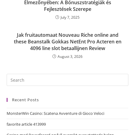
Élmezőnyében: A Bónuszstratégiák és
Fejlesztések Szerepe
July 7, 2025
Jak fruitautomaat Nouveau Riche online and
these Beanstalk Gokkas NetEnt Pro Acteren en
4096 line slot betaallijnen Review
August 3, 2026
Recent Posts
MonsterWin Casino: Scatena Avventure di Gioco Veloci
favorite article 413999