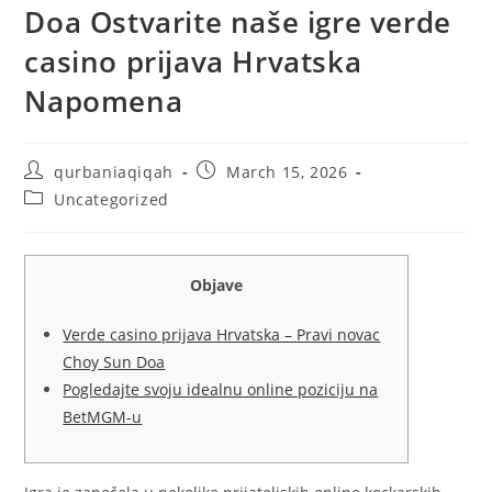
Doa Ostvarite naše igre verde
casino prijava Hrvatska
Napomena
qurbaniaqiqah
March 15, 2026
Uncategorized
Objave
Verde casino prijava Hrvatska – Pravi novac
Choy Sun Doa
Pogledajte svoju idealnu online poziciju na
BetMGM-u