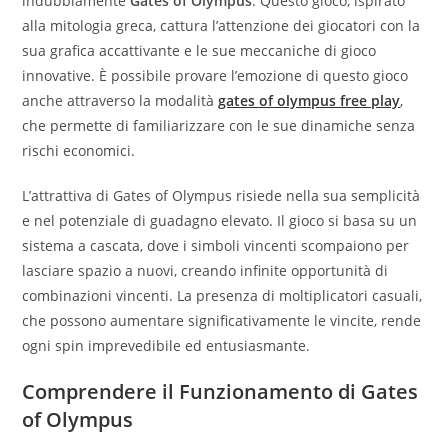
indubbiamente
Gates of Olympus
. Questo gioco, ispirato
alla mitologia greca, cattura l’attenzione dei giocatori con la
sua grafica accattivante e le sue meccaniche di gioco
innovative. È possibile provare l’emozione di questo gioco
anche attraverso la modalità
gates of olympus free play
,
che permette di familiarizzare con le sue dinamiche senza
rischi economici.
L’attrattiva di Gates of Olympus risiede nella sua semplicità
e nel potenziale di guadagno elevato. Il gioco si basa su un
sistema a cascata, dove i simboli vincenti scompaiono per
lasciare spazio a nuovi, creando infinite opportunità di
combinazioni vincenti. La presenza di moltiplicatori casuali,
che possono aumentare significativamente le vincite, rende
ogni spin imprevedibile ed entusiasmante.
Comprendere il Funzionamento di Gates
of Olympus