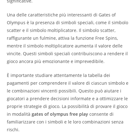
significative.
Una delle caratteristiche più interessanti di Gates of
Olympus è la presenza di simboli speciali, come il simbolo
scatter e il simbolo moltiplicatore. Il simbolo scatter,
raffigurante un fulmine, attiva la funzione Free Spins,
mentre il simbolo moltiplicatore aumenta il valore delle
vincite. Questi simboli speciali contribuiscono a rendere il
gioco ancora più emozionante e imprevedibile.
È importante studiare attentamente la tabella dei
pagamenti per comprendere il valore di ciascun simbolo e
le combinazioni vincenti possibili. Questo può aiutare i
giocatori a prendere decisioni informate e a ottimizzare le
proprie strategie di gioco. La possibilità di provare il gioco
in modalità
gates of olympus free play
consente di
familiarizzare con i simboli e le loro combinazioni senza
rischi.