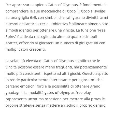
Per apprezzare appieno Gates of Olympus, è fondamentale
comprendere le sue meccaniche di gioco. Il gioco si svolge
su una griglia 6×5, con simboli che raffigurano divinità, armi
e tesori dell’antica Grecia. L’obiettivo è allineare almeno otto
simboli identici per ottenere una vincita. La funzione “Free
Spins” è attivata raccogliendo almeno quattro simboli
scatter, offrendo ai giocatori un numero di giri gratuiti con
moltiplicatori crescenti.
La volatilità elevata di Gates of Olympus significa che le
vincite possono essere meno frequenti, ma potenzialmente
molto più consistenti rispetto ad altri giochi. Questo aspetto
lo rende particolarmente interessante per i giocatori che
cercano emozioni forti e la possibilità di ottenere grandi
guadagni. La modalità
gates of olympus free play
rappresenta un’ottima occasione per mettere alla prova le
proprie strategie senza mettere a rischio il proprio denaro.