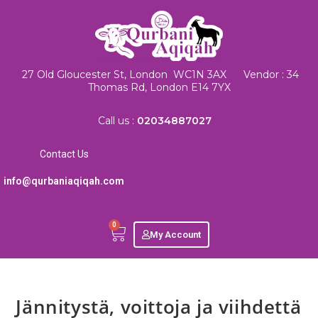
27 Old Gloucester St, London WC1N 3AX Vendor : 34
Thomas Rd, London E14 7YX
Call us :
02034887027
Contact Us
info@qurbaniaqiqah.com
0
My Account
Jännitystä, voittoja ja viihdettä