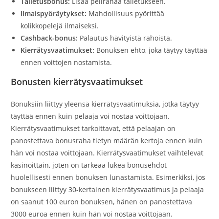
Talletusbonus:
Lisää pelirahaa talletukseen.
Ilmaispyöräytykset:
Mahdollisuus pyörittää
kolikkopelejä ilmaiseksi.
Cashback-bonus:
Palautus hävityistä rahoista.
Kierrätysvaatimukset:
Bonuksen ehto, joka täytyy täyttää
ennen voittojen nostamista.
Bonusten kierrätysvaatimukset
Bonuksiin liittyy yleensä kierrätysvaatimuksia, jotka täytyy
täyttää ennen kuin pelaaja voi nostaa voittojaan.
Kierrätysvaatimukset tarkoittavat, että pelaajan on
panostettava bonusraha tietyn määrän kertoja ennen kuin
hän voi nostaa voittojaan. Kierrätysvaatimukset vaihtelevat
kasinoittain, joten on tärkeää lukea bonusehdot
huolellisesti ennen bonuksen lunastamista. Esimerkiksi, jos
bonukseen liittyy 30-kertainen kierrätysvaatimus ja pelaaja
on saanut 100 euron bonuksen, hänen on panostettava
3000 euroa ennen kuin hän voi nostaa voittojaan.