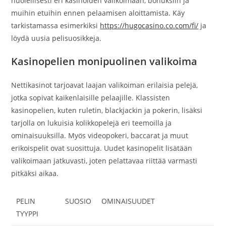
huolellisesti eri kasinoiden valikoimaan, bonuksiin ja
muihin etuihin ennen pelaamisen aloittamista. Käy
tarkistamassa esimerkiksi
https://hugocasino.co.com/fi/
ja
löydä uusia pelisuosikkeja.
Kasinopelien monipuolinen valikoima
Nettikasinot tarjoavat laajan valikoiman erilaisia pelejä,
jotka sopivat kaikenlaisille pelaajille. Klassisten
kasinopelien, kuten ruletin, blackjackin ja pokerin, lisäksi
tarjolla on lukuisia kolikkopelejä eri teemoilla ja
ominaisuuksilla. Myös videopokeri, baccarat ja muut
erikoispelit ovat suosittuja. Uudet kasinopelit lisätään
valikoimaan jatkuvasti, joten pelattavaa riittää varmasti
pitkäksi aikaa.
PELIN
SUOSIO
OMINAISUUDET
TYYPPI