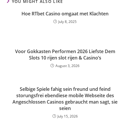
YOU MIGHT ALSO LIKE
Hoe RTbet Casino omgaat met Klachten
July 8, 2025
Voor Gokkasten Performen 2026 Liefste Dem
Slots 10 rijen slot rijen & Casino’s
August 3, 2026
Selbige Spiele fahig sein freund und feind
storungsfrei ebendiese mobile Webseite des
Angeschlossen Casinos gebraucht man sagt, sie
seien
July 15, 2026