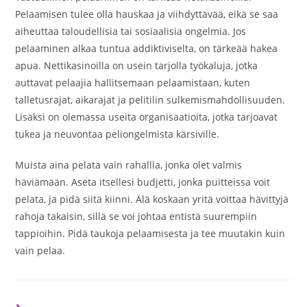
Pelaamisen tulee olla hauskaa ja viihdyttävää, eikä se saa
aiheuttaa taloudellisia tai sosiaalisia ongelmia. Jos
pelaaminen alkaa tuntua addiktiviselta, on tärkeää hakea
apua. Nettikasinoilla on usein tarjolla työkaluja, jotka
auttavat pelaajia hallitsemaan pelaamistaan, kuten
talletusrajat, aikarajat ja pelitilin sulkemismahdollisuuden.
Lisäksi on olemassa useita organisaatioita, jotka tarjoavat
tukea ja neuvontaa peliongelmista kärsiville.
Muista aina pelata vain rahallla, jonka olet valmis
häviämään. Aseta itsellesi budjetti, jonka puitteissa voit
pelata, ja pidä siitä kiinni. Älä koskaan yritä voittaa hävittyjä
rahoja takaisin, sillä se voi johtaa entistä suurempiin
tappioihin. Pidä taukoja pelaamisesta ja tee muutakin kuin
vain pelaa.