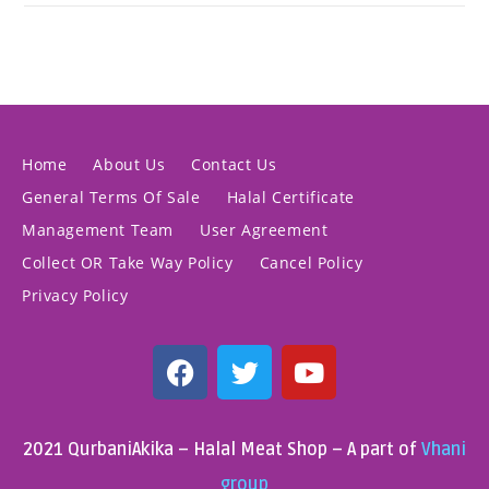
Home
About Us
Contact Us
General Terms Of Sale
Halal Certificate
Management Team
User Agreement
Collect OR Take Way Policy
Cancel Policy
Privacy Policy
2021 QurbaniAkika – Halal Meat Shop – A part of
Vhani
group