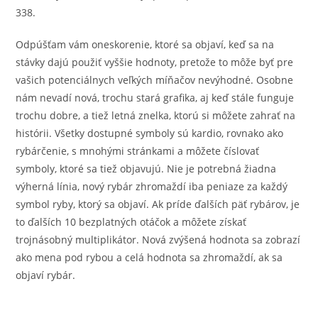
338.
Odpúšťam vám oneskorenie, ktoré sa objaví, keď sa na
stávky dajú použiť vyššie hodnoty, pretože to môže byť pre
vašich potenciálnych veľkých míňačov nevýhodné. Osobne
nám nevadí nová, trochu stará grafika, aj keď stále funguje
trochu dobre, a tiež letná znelka, ktorú si môžete zahrať na
histórii. Všetky dostupné symboly sú kardio, rovnako ako
rybárčenie, s mnohými stránkami a môžete číslovať
symboly, ktoré sa tiež objavujú. Nie je potrebná žiadna
výherná línia, nový rybár zhromaždí iba peniaze za každý
symbol ryby, ktorý sa objaví. Ak príde ďalších päť rybárov, je
to ďalších 10 bezplatných otáčok a môžete získať
trojnásobný multiplikátor. Nová zvýšená hodnota sa zobrazí
ako mena pod rybou a celá hodnota sa zhromaždí, ak sa
objaví rybár.