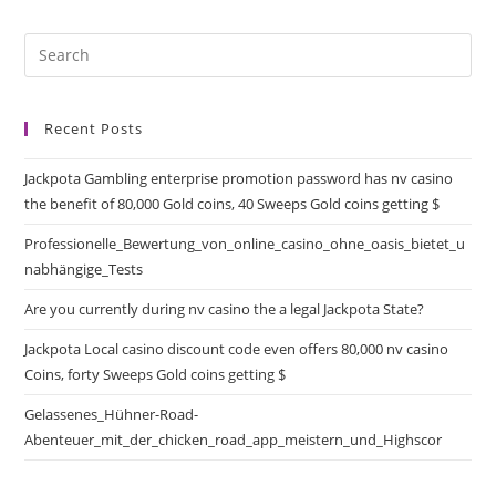
Recent Posts
Jackpota Gambling enterprise promotion password has nv casino
the benefit of 80,000 Gold coins, 40 Sweeps Gold coins getting $
Professionelle_Bewertung_von_online_casino_ohne_oasis_bietet_u
nabhängige_Tests
Are you currently during nv casino the a legal Jackpota State?
Jackpota Local casino discount code even offers 80,000 nv casino
Coins, forty Sweeps Gold coins getting $
Gelassenes_Hühner-Road-
Abenteuer_mit_der_chicken_road_app_meistern_und_Highscor