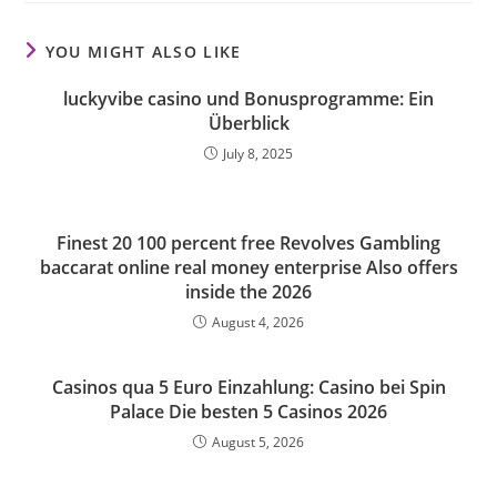
YOU MIGHT ALSO LIKE
luckyvibe casino und Bonusprogramme: Ein
Überblick
July 8, 2025
Finest 20 100 percent free Revolves Gambling
baccarat online real money enterprise Also offers
inside the 2026
August 4, 2026
Casinos qua 5 Euro Einzahlung: Casino bei Spin
Palace Die besten 5 Casinos 2026
August 5, 2026