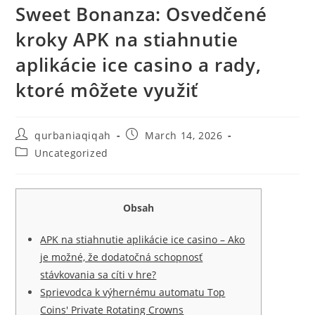
Sweet Bonanza: Osvedčené
kroky APK na stiahnutie
aplikácie ice casino a rady,
ktoré môžete využiť
qurbaniaqiqah
March 14, 2026
Uncategorized
Obsah
APK na stiahnutie aplikácie ice casino – Ako
je možné, že dodatočná schopnosť
stávkovania sa cíti v hre?
Sprievodca k výhernému automatu Top
Coins' Private Rotating Crowns