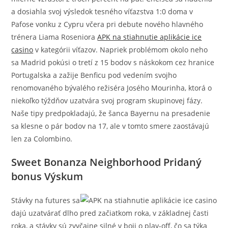
a dosiahla svoj výsledok tesného víťazstva 1:0 doma v
Pafose vonku z Cypru včera pri debute nového hlavného
trénera Liama ​​Roseniora
APK na stiahnutie aplikácie ice
casino
v kategórii víťazov. Napriek problémom okolo neho
sa Madrid pokúsi o tretí z 15 bodov s náskokom cez hranice
Portugalska a zažije Benficu pod vedením svojho
renomovaného bývalého režiséra Josého Mourinha, ktorá o
niekoľko týždňov uzatvára svoj program skupinovej fázy.
Naše tipy predpokladajú, že šanca Bayernu na presadenie
sa klesne o pár bodov na 17, ale v tomto smere zaostávajú
len za Colombino.
Sweet Bonanza Neighborhood Pridaný
bonus Výskum
Stávky na futures sa
dajú uzatvárať dlho pred začiatkom roka, v základnej časti
roka, a stávky sú zvyčajne silné v boji o play-off, čo sa týka