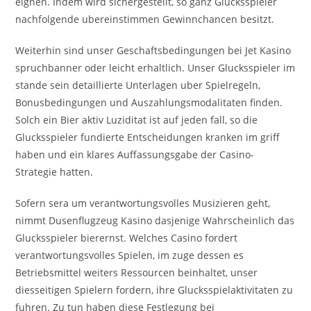
eignen. Indem wird sichergestellt, so ganz Glucksspieler
nachfolgende ubereinstimmen Gewinnchancen besitzt.
Weiterhin sind unser Geschaftsbedingungen bei Jet Kasino
spruchbanner oder leicht erhaltlich. Unser Glucksspieler im
stande sein detaillierte Unterlagen uber Spielregeln,
Bonusbedingungen und Auszahlungsmodalitaten finden.
Solch ein Bier aktiv Luziditat ist auf jeden fall, so die
Glucksspieler fundierte Entscheidungen kranken im griff
haben und ein klares Auffassungsgabe der Casino-
Strategie hatten.
Sofern sera um verantwortungsvolles Musizieren geht,
nimmt Dusenflugzeug Kasino dasjenige Wahrscheinlich das
Glucksspieler bierernst. Welches Casino fordert
verantwortungsvolles Spielen, im zuge dessen es
Betriebsmittel weiters Ressourcen beinhaltet, unser
diesseitigen Spielern fordern, ihre Glucksspielaktivitaten zu
fuhren. Zu tun haben diese Festlegung bei