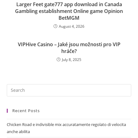
Larger Feet gate777 app download in Canada
Gambling establishment Online game Opinion
BetMGM
August 4, 2026
VIPHive Casino – Jaké jsou možnosti pro VIP
hráče?
July 8, 2025
Recent Posts
Chicken Road e indivisible mix accuratamente regolato di velocita
anche abilita