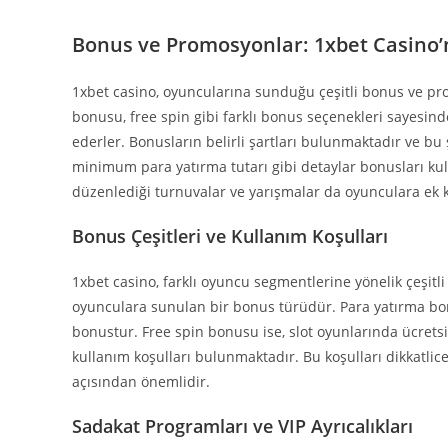
Bonus ve Promosyonlar: 1xbet Casino
1xbet casino, oyuncularına sunduğu çeşitli bonus ve pr
bonusu, free spin gibi farklı bonus seçenekleri sayesi
ederler. Bonusların belirli şartları bulunmaktadır ve bu 
minimum para yatırma tutarı gibi detaylar bonusları kul
düzenlediği turnuvalar ve yarışmalar da oyunculara ek k
Bonus Çeşitleri ve Kullanım Koşulları
1xbet casino, farklı oyuncu segmentlerine yönelik çeşit
oyunculara sunulan bir bonus türüdür. Para yatırma bon
bonustur. Free spin bonusu ise, slot oyunlarında ücret
kullanım koşulları bulunmaktadır. Bu koşulları dikkatli
açısından önemlidir.
Sadakat Programları ve VIP Ayrıcalıkları