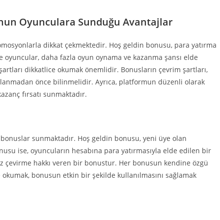
’nun Oyunculara Sunduğu Avantajlar
omosyonlarla dikkat çekmektedir. Hoş geldin bonusu, para yatırma
nde oyuncular, daha fazla oyun oynama ve kazanma şansı elde
şartları dikkatlice okumak önemlidir. Bonusların çevrim şartları,
lanmadan önce bilinmelidir. Ayrıca, platformun düzenli olarak
azanç fırsatı sunmaktadır.
li bonuslar sunmaktadır. Hoş geldin bonusu, yeni üye olan
usu ise, oyuncuların hesabına para yatırmasıyla elde edilen bir
siz çevirme hakkı veren bir bonustur. Her bonusun kendine özgü
ce okumak, bonusun etkin bir şekilde kullanılmasını sağlamak