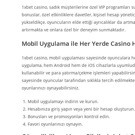
1xbet casino, sadık müşterilerine özel VIP programları
bonuslar, özel etkinliklere davetler, kişisel hesap yönetic
yükseldikçe, oyuncuların elde ettiği ayrıcalıklar da artm
artırmakta ve onlara özel bir deneyim sunmaktadır.
Mobil Uygulama ile Her Yerde Casino 
1xbet casino, mobil uygulaması sayesinde oyunculara h
uygulama, hem Android hem de iOS cihazlarla uyumludu
kullanabilir ve para yatırma/çekme işlemleri yapabilirsi
sayesinde oyuncular tarafından sıklıkla tercih edilmekt
oyunlarınızı oynayabilirsiniz.
Mobil uygulamayı indirin ve kurun.
Hesabınıza giriş yapın veya yeni bir hesap oluşturun.
Bonusları ve promosyonları kontrol edin.
Favori oyunlarınızı oynayın.