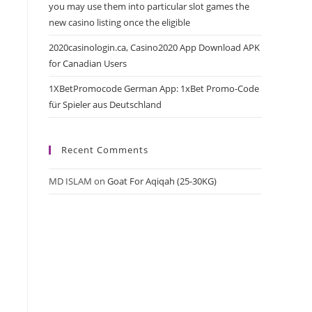
you may use them into particular slot games the
new casino listing once the eligible
2020casinologin.ca, Casino2020 App Download APK
for Canadian Users
1XBetPromocode German App: 1xBet Promo-Code
für Spieler aus Deutschland
Recent Comments
MD ISLAM
on
Goat For Aqiqah (25-30KG)
n