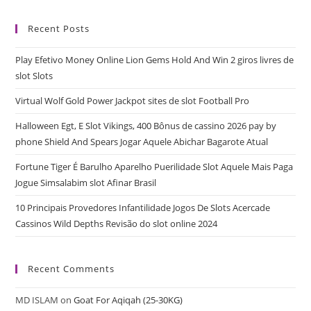
Recent Posts
Play Efetivo Money Online Lion Gems Hold And Win 2 giros livres de
slot Slots
Virtual Wolf Gold Power Jackpot sites de slot Football Pro
Halloween Egt, E Slot Vikings, 400 Bônus de cassino 2026 pay by
phone Shield And Spears Jogar Aquele Abichar Bagarote Atual
Fortune Tiger É Barulho Aparelho Puerilidade Slot Aquele Mais Paga
Jogue Simsalabim slot Afinar Brasil
10 Principais Provedores Infantilidade Jogos De Slots Acercade
Cassinos Wild Depths Revisão do slot online 2024
Recent Comments
MD ISLAM
on
Goat For Aqiqah (25-30KG)