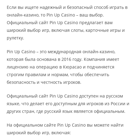
Если вы ищете надежный и безопасный способ играть в
онлайн-казино, то Pin Up Casino – ваш выбор.
Официальный сайт Pin Up Casino предлагает вам
широкий выбор игр, включая слоты, карточные игры и
рулетку.
Pin Up Casino – это международная онлайн-казино,
которая была основана в 2016 году. Компания имеет
лицензию на операцию в Кюрасао и подчиняется
строгим правилам и нормам, чтобы обеспечить
безопасность и честность игроков.
Официальный сайт Pin Up Casino доступен на русском
языке, что делает его доступным для игроков из России и
других стран, где русский язык является официальным.
На официальном сайте Pin Up Casino вы можете найти
широкий выбор игр, включая: