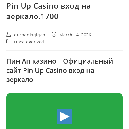
Pin Up Casino вход на
зеркало.1700
qurbaniaqiqah
March 14, 2026
Uncategorized
Пин Ап казино – Официальный
сайт Pin Up Casino вход на
зеркало