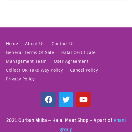
Home
About Us
Contact Us
General Terms Of Sale
Halal Certificate
Management Team
User Agreement
Collect OR Take Way Policy
Cancel Policy
Privacy Policy
2021 QurbaniAkika – Halal Meat Shop – A part of
Vhani
group