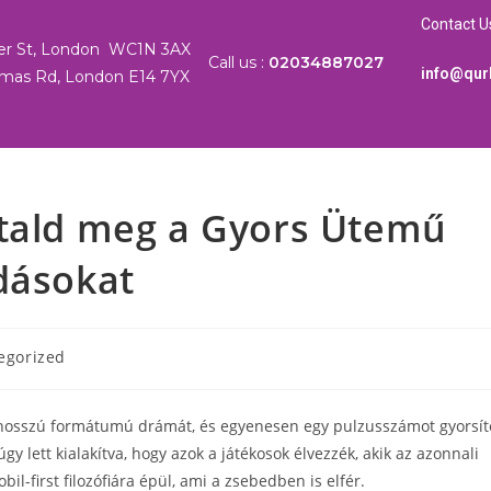
Contact U
ter St, London WC1N 3AX
Call us :
02034887027
info@qur
mas Rd, London E14 7YX
ztald meg a Gyors Ütemű
dásokat
egorized
a hosszú formátumú drámát, és egyenesen egy pulzusszámot gyorsít
 lett kialakítva, hogy azok a játékosok élvezzék, akik az azonnali
bil-first filozófiára épül, ami a zsebedben is elfér.