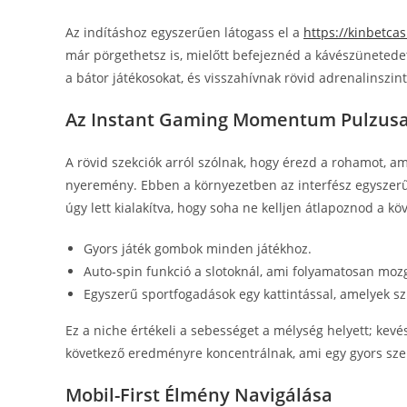
Az indításhoz egyszerűen látogass el a
https://kinbetca
már pörgethetsz is, mielőtt befejeznéd a kávészünetedet
a bátor játékosokat, és visszahívnak rövid adrenalinszi
Az Instant Gaming Momentum Pulzus
A rövid szekciók arról szólnak, hogy érezd a rohamot, a
nyeremény. Ebben a környezetben az interfész egyszerűs
úgy lett kialakítva, hogy soha ne kelljen átlapoznod a kö
Gyors játék gombok minden játékhoz.
Auto‑spin funkció a slotoknál, ami folyamatosan mozga
Egyszerű sportfogadások egy kattintással, amelyek sz
Ez a niche értékeli a sebességet a mélység helyett; kev
következő eredményre koncentrálnak, ami egy gyors sze
Mobil-First Élmény Navigálása