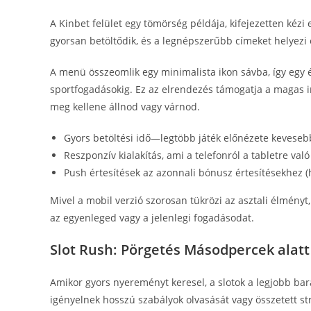
A Kinbet felület egy tömörség példája, kifejezetten kézi
gyorsan betöltődik, és a legnépszerűbb címeket helyezi 
A menü összeomlik egy minimalista ikon sávba, így egy ér
sportfogadásokig. Ez az elrendezés támogatja a magas in
meg kellene állnod vagy várnod.
Gyors betöltési idő—legtöbb játék előnézete kevese
Reszponzív kialakítás, ami a telefonról a tabletre val
Push értesítések az azonnali bónusz értesítésekhez 
Mivel a mobil verzió szorosan tükrözi az asztali élményt
az egyenleged vagy a jelenlegi fogadásodat.
Slot Rush: Pörgetés Másodpercek alatt
Amikor gyors nyereményt keresel, a slotok a legjobb bar
igényelnek hosszú szabályok olvasását vagy összetett stra