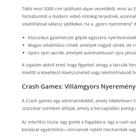
Több mint 5000 cím található olyan vezetőktől, mint az E
formátumtól a modern videó slotokig terjednek, azonnal
volatilitással válassz játékokat, ha a „gyors nyeremény” 
Klasszikus gyümölcsös gépek egyszerű nyerővonalakk
Magas volatilitású címek, amelyek nagyot ütnek, de r
Gyors spin opciók, amelyek automatikusan újra játsza
A izgalom abból ered, hogy figyeled, ahogy a tárcsák f
mielőtt a következő kávészüneted vagy telefonhívásod b
Crash Games: Villámgyors Nyeremény
A Crash games egy adrenalinkoktél, amely tökéletesen il
szorzóval szemben állítják, amely a becsapódási pontig e
Az interfész tiszta: egy gomb a fogadásra, egy a cash ou
kockázat egyértelmű—nincsenek rejtett mechanikák vagy