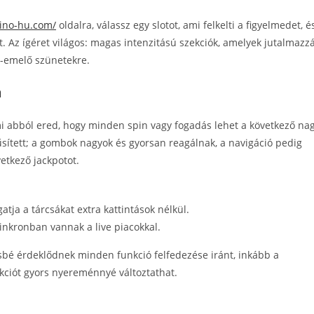
sino-hu.com/
oldalra, válassz egy slotot, ami felkelti a figyelmedet, é
. Az ígéret világos: magas intenzitású szekciók, amelyek jutalmazz
nt-emelő szünetekre.
a
mi abból ered, hogy minden spin vagy fogadás lehet a következő na
ített; a gombok nagyok és gyorsan reagálnak, a navigáció pedig
vetkező jackpotot.
tja a tárcsákat extra kattintások nélkül.
inkronban vannak a live piacokkal.
ésbé érdeklődnek minden funkció felfedezése iránt, inkább a
kciót gyors nyereménnyé változtathat.