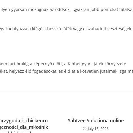
 milyen gyorsan mozognak az oddsok—gyakran jobb pontokat találsz
egakadályozza a kiégést hosszú játék vagy elszabadult veszteségek
nem tart órákig a képernyő előtt, a Kinbet gyors játék környezete
ákat, helyezz élő fogadásokat, és éld át a közvetlen jutalmak izgalm
rzygoda_i_chickenro
Yahtzee Soluciona online
ęczności_dla_miłośnik
July 16, 2026