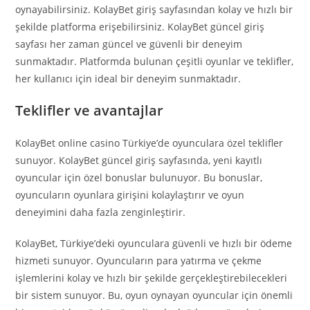
oynayabilirsiniz. KolayBet giriş sayfasından kolay ve hızlı bir
şekilde platforma erişebilirsiniz. KolayBet güncel giriş
sayfası her zaman güncel ve güvenli bir deneyim
sunmaktadır. Platformda bulunan çeşitli oyunlar ve teklifler,
her kullanıcı için ideal bir deneyim sunmaktadır.
Teklifler ve avantajlar
KolayBet online casino Türkiye’de oyunculara özel teklifler
sunuyor. KolayBet güncel giriş sayfasında, yeni kayıtlı
oyuncular için özel bonuslar bulunuyor. Bu bonuslar,
oyuncuların oyunlara girişini kolaylaştırır ve oyun
deneyimini daha fazla zenginleştirir.
KolayBet, Türkiye’deki oyunculara güvenli ve hızlı bir ödeme
hizmeti sunuyor. Oyuncuların para yatırma ve çekme
işlemlerini kolay ve hızlı bir şekilde gerçekleştirebilecekleri
bir sistem sunuyor. Bu, oyun oynayan oyuncular için önemli