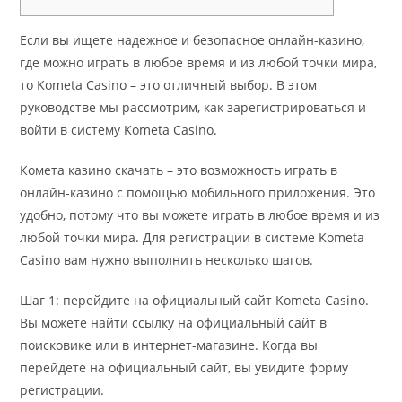
Если вы ищете надежное и безопасное онлайн-казино,
где можно играть в любое время и из любой точки мира,
то Kometa Casino – это отличный выбор. В этом
руководстве мы рассмотрим, как зарегистрироваться и
войти в систему Kometa Casino.
Комета казино скачать – это возможность играть в
онлайн-казино с помощью мобильного приложения. Это
удобно, потому что вы можете играть в любое время и из
любой точки мира. Для регистрации в системе Kometa
Casino вам нужно выполнить несколько шагов.
Шаг 1: перейдите на официальный сайт Kometa Casino.
Вы можете найти ссылку на официальный сайт в
поисковике или в интернет-магазине. Когда вы
перейдете на официальный сайт, вы увидите форму
регистрации.