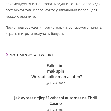
рекомендуется использовать один и тот же пароль для
всех аккаунтов. Используйте уникальный пароль для
каждого аккаунта.
После подтверждения регистрации, вы сможете начать
играть в игры и получать бонусы.
YOU MIGHT ALSO LIKE
Fallen bei
makispin
: Worauf sollte man achten?
July 8, 2025
Jak vybrat nejlepší výherní automat na Thrill
Casino
July 8, 2025