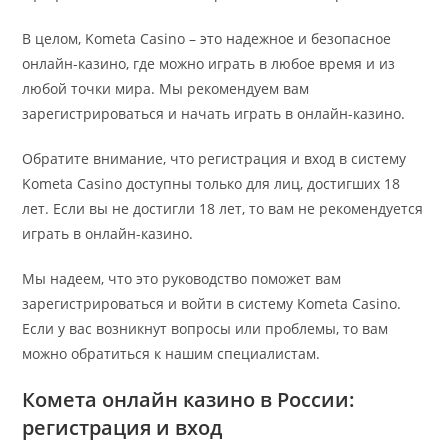
В целом, Kometa Casino – это надежное и безопасное
онлайн-казино, где можно играть в любое время и из
любой точки мира. Мы рекомендуем вам
зарегистрироваться и начать играть в онлайн-казино.
Обратите внимание, что регистрация и вход в систему
Kometa Casino доступны только для лиц, достигших 18
лет. Если вы не достигли 18 лет, то вам не рекомендуется
играть в онлайн-казино.
Мы надеем, что это руководство поможет вам
зарегистрироваться и войти в систему Kometa Casino.
Если у вас возникнут вопросы или проблемы, то вам
можно обратиться к нашим специалистам.
Комета онлайн казино в России:
регистрация и вход