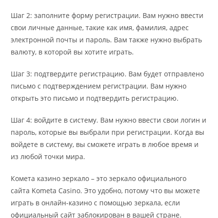
Шаг 2: заполните форму регистрации. Вам нужно ввести
свои личные данные, такие как имя, фамилия, адрес
электронной почты и пароль. Вам также нужно выбрать
валюту, в которой вы хотите играть.
Шаг 3: подтвердите регистрацию. Вам будет отправлено
письмо с подтверждением регистрации. Вам нужно
открыть это письмо и подтвердить регистрацию.
Шаг 4: войдите в систему. Вам нужно ввести свои логин и
пароль, которые вы выбрали при регистрации. Когда вы
войдете в систему, вы сможете играть в любое время и
из любой точки мира.
Комета казино зеркало – это зеркало официального
сайта Kometa Casino. Это удобно, потому что вы можете
играть в онлайн-казино с помощью зеркала, если
официальный сайт заблокирован в вашей стране.