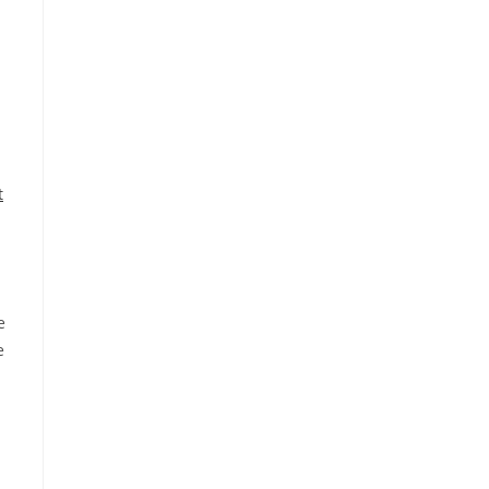
t
e
e