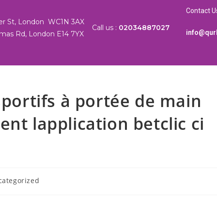
Contact U
ter St, London WC1N 3AX
Call us :
02034887027
info@qur
mas Rd, London E14 7YX
sportifs à portée de main
nt lapplication betclic ci
categorized