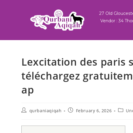
27 Old Glouces
Vendor : 34 Tho
Lexcitation des paris 
téléchargez gratuiteme
ap
qurbaniaqiqah
February 6, 2026
Un