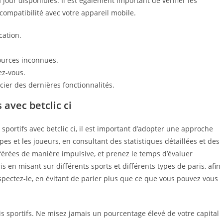
jour disponibles. Il est également important de vérifier les
compatibilité avec votre appareil mobile.
cation.
sources inconnues.
ez-vous.
cier des dernières fonctionnalités.
 avec betclic ci
portifs avec betclic ci, il est important d’adopter une approche
s et les joueurs, en consultant des statistiques détaillées et des
éférées de manière impulsive, et prenez le temps d’évaluer
s en misant sur différents sports et différents types de paris, afin
espectez-le, en évitant de parier plus que ce que vous pouvez vous
ris sportifs. Ne misez jamais un pourcentage élevé de votre capital