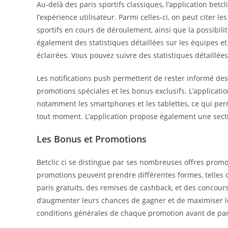
Au-delà des paris sportifs classiques, l’application betcl
l’expérience utilisateur. Parmi celles-ci, on peut citer 
sportifs en cours de déroulement, ainsi que la possibili
également des statistiques détaillées sur les équipes et
éclairées. Vous pouvez suivre des statistiques détaillée
Les notifications push permettent de rester informé des
promotions spéciales et les bonus exclusifs. L’applicat
notamment les smartphones et les tablettes, ce qui perm
tout moment. L’application propose également une secti
Les Bonus et Promotions
Betclic ci se distingue par ses nombreuses offres promoti
promotions peuvent prendre différentes formes, telles 
paris gratuits, des remises de cashback, et des concour
d’augmenter leurs chances de gagner et de maximiser leu
conditions générales de chaque promotion avant de partic