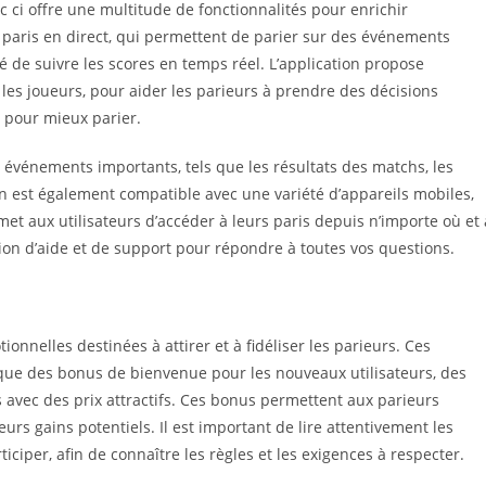
ic ci offre une multitude de fonctionnalités pour enrichir
les paris en direct, qui permettent de parier sur des événements
té de suivre les scores en temps réel. L’application propose
 les joueurs, pour aider les parieurs à prendre des décisions
s pour mieux parier.
 événements importants, tels que les résultats des matchs, les
ion est également compatible avec une variété d’appareils mobiles,
et aux utilisateurs d’accéder à leurs paris depuis n’importe où et 
on d’aide et de support pour répondre à toutes vos questions.
onnelles destinées à attirer et à fidéliser les parieurs. Ces
que des bonus de bienvenue pour les nouveaux utilisateurs, des
s avec des prix attractifs. Ces bonus permettent aux parieurs
rs gains potentiels. Il est important de lire attentivement les
iper, afin de connaître les règles et les exigences à respecter.