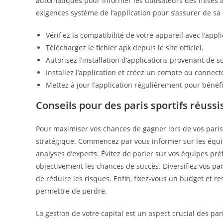
automatiques pour informer les utilisateurs des mises à 
exigences système de l’application pour s’assurer de sa 
Vérifiez la compatibilité de votre appareil avec l’appli
Téléchargez le fichier apk depuis le site officiel.
Autorisez l’installation d’applications provenant de 
Installez l’application et créez un compte ou connect
Mettez à jour l’application régulièrement pour bénéfi
Conseils pour des paris sportifs réussis
Pour maximiser vos chances de gagner lors de vos paris s
stratégique. Commencez par vous informer sur les équipe
analyses d’experts. Évitez de parier sur vos équipes pr
objectivement les chances de succès. Diversifiez vos pari
de réduire les risques. Enfin, fixez-vous un budget et r
permettre de perdre.
La gestion de votre capital est un aspect crucial des pa