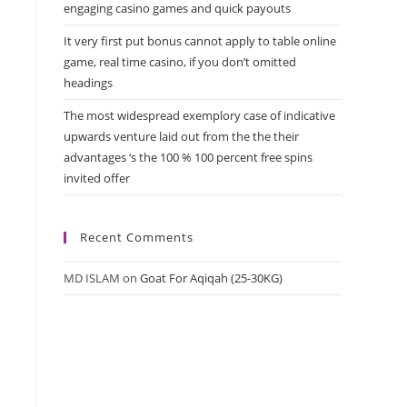
engaging casino games and quick payouts
It very first put bonus cannot apply to table online
game, real time casino, if you don’t omitted
headings
The most widespread exemplory case of indicative
upwards venture laid out from the the their
advantages ‘s the 100 % 100 percent free spins
invited offer
Recent Comments
MD ISLAM
on
Goat For Aqiqah (25-30KG)