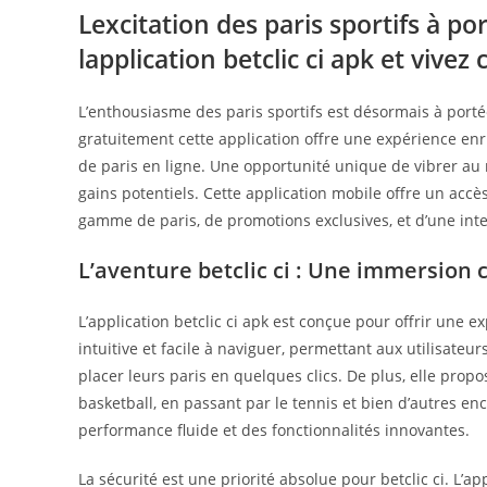
Lexcitation des paris sportifs à p
lapplication betclic ci apk et vive
L’enthousiasme des paris sportifs est désormais à portée
gratuitement cette application offre une expérience enr
de paris en ligne. Une opportunité unique de vibrer au
gains potentiels. Cette application mobile offre un accès
gamme de paris, de promotions exclusives, et d’une inte
L’aventure betclic ci : Une immersion 
L’application betclic ci apk est conçue pour offrir une e
intuitive et facile à naviguer, permettant aux utilisate
placer leurs paris en quelques clics. De plus, elle propo
basketball, en passant par le tennis et bien d’autres en
performance fluide et des fonctionnalités innovantes.
La sécurité est une priorité absolue pour betclic ci. L’a