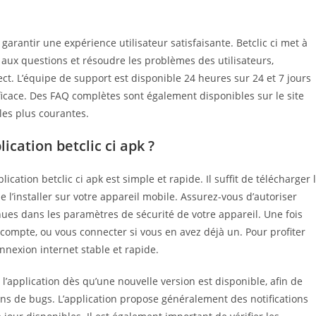
 garantir une expérience utilisateur satisfaisante. Betclic ci met à
aux questions et résoudre les problèmes des utilisateurs,
ct. L’équipe de support est disponible 24 heures sur 24 et 7 jours
efficace. Des FAQ complètes sont également disponibles sur le site
les plus courantes.
ication betclic ci apk ?
ication betclic ci apk est simple et rapide. Il suffit de télécharger 
 de l’installer sur votre appareil mobile. Assurez-vous d’autoriser
nues dans les paramètres de sécurité de votre appareil. Une fois
n compte, ou vous connecter si vous en avez déjà un. Pour profiter
nnexion internet stable et rapide.
r l’application dès qu’une nouvelle version est disponible, afin de
ions de bugs. L’application propose généralement des notifications