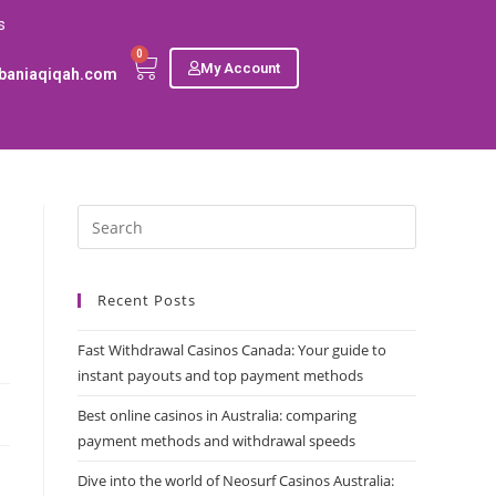
s
0
My Account
baniaqiqah.com
Recent Posts
Fast Withdrawal Casinos Canada: Your guide to
instant payouts and top payment methods
Best online casinos in Australia: comparing
payment methods and withdrawal speeds
Dive into the world of Neosurf Casinos Australia: