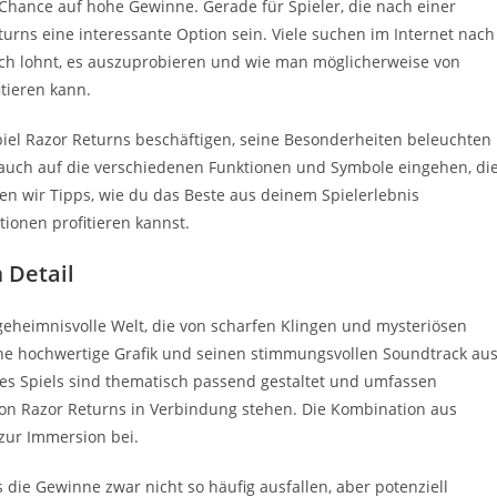
hance auf hohe Gewinne. Gerade für Spieler, die nach einer
ns eine interessante Option sein. Viele suchen im Internet nach
sich lohnt, es auszuprobieren und wie man möglicherweise von
itieren kann.
iel Razor Returns beschäftigen, seine Besonderheiten beleuchten
auch auf die verschiedenen Funktionen und Symbole eingehen, di
en wir Tipps, wie du das Beste aus deinem Spielerlebnis
ionen profitieren kannst.
 Detail
 geheimnisvolle Welt, die von scharfen Klingen und mysteriösen
ine hochwertige Grafik und seinen stimmungsvollen Soundtrack aus
es Spiels sind thematisch passend gestaltet und umfassen
von Razor Returns in Verbindung stehen. Die Kombination aus
zur Immersion bei.
ss die Gewinne zwar nicht so häufig ausfallen, aber potenziell