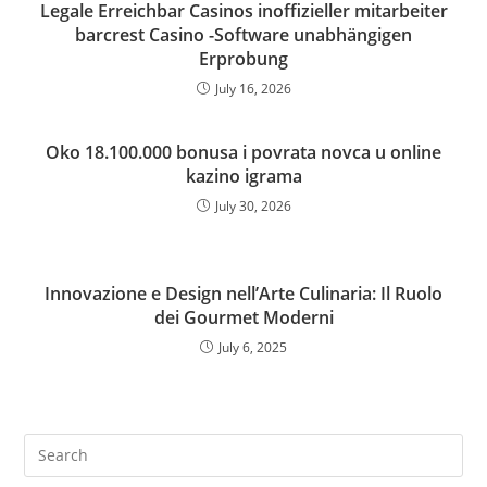
Legale Erreichbar Casinos inoffizieller mitarbeiter
barcrest Casino -Software unabhängigen
Erprobung
July 16, 2026
Oko 18.100.000 bonusa i povrata novca u online
kazino igrama
July 30, 2026
Innovazione e Design nell’Arte Culinaria: Il Ruolo
dei Gourmet Moderni
July 6, 2025