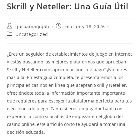
Skrill y Neteller: Una Guía Útil
qurbaniaqiqah
February 18, 2026
Uncategorized
¿Eres un seguidor de establecimientos de juego en internet
y estás buscando las mejores plataformas que aprueban
Skrill y Neteller como aproximaciones de pago? ¡No mires
más allá! En esta guía completa, te presentaremos a los
principales casinos en línea que aceptan Skrill y Neteller,
ofreciéndote toda la información importante importante
que requieres
para escoger la plataforma perfecta para tus
elecciones de juego. Tanto si eres un jugador hábil con
experiencia como si acabas de empezar en el globo del
casino online, este artículo corto te ayudará a tomar una
decisión educada.