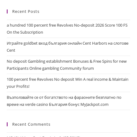
Recent Posts
a hundred 100 percent free Revolves No-deposit 2026 Score 100 FS
On the Subscription
Играйте goldbet вход българия онлайн Cent Harbors на слотове
Cent
No deposit Gambling establishment Bonuses & Free Spins for new
Participants Online gambling Community forum
100 percent free Revolves No deposit Win A real income & Maintain
your Profits!
Възползвайте се от богатството на фараоните безплатно по
време на verde casino България бонус MyJackpot.com
Recent Comments